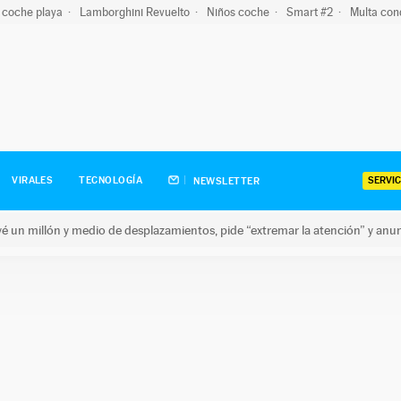
 coche playa
Lamborghini Revuelto
Niños coche
Smart #2
Multa con
SERVIC
VIRALES
TECNOLOGÍA
NEWSLETTER
revé un millón y medio de desplazamientos, pide “extremar la atención” y anu
n millón y medio de desplazamientos, pide “extremar la atención”