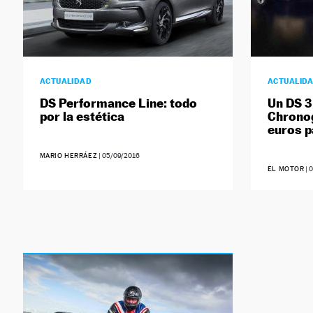
ACTUALIDAD
ACTUALID
DS Performance Line: todo
Un DS 3
por la estética
Chrono
euros p
MARIO HERRÁEZ
|
05/09/2016
EL MOTOR
|
0