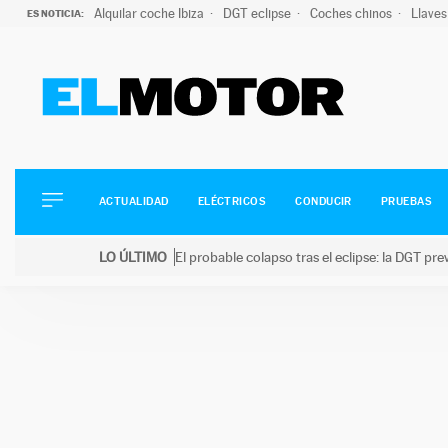
Alquilar coche Ibiza
DGT eclipse
Coches chinos
Llaves
ES NOTICIA:
ACTUALIDAD
ELÉCTRICOS
CONDUCIR
ACTUALIDAD
ELÉCTRICOS
CONDUCIR
PRUEBAS
PRUEBAS
Saltar
VIRALES
LO ÚLTIMO
El probable colapso tras el eclipse: la DGT p
al
PODCAST
LO ÚLTIMO
El probable colapso tras el eclipse: la DGT prevé u
contenido
MOTOS
TECNOLOGÍA
SUPERCOCHES
MOTORTV
PREMIOS
SERVICIOS