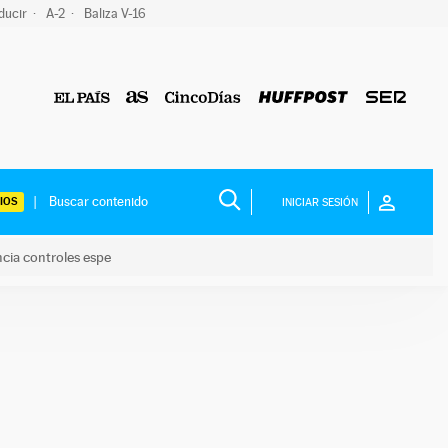
ducir
A-2
Baliza V-16
IOS
INICIAR SESIÓN
ncia controles espe
 y anuncia controles espe