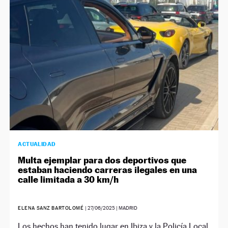
NEWSLETTER
SÍGUENOS
ACTUALIDAD
Multa ejemplar para dos deportivos que
estaban haciendo carreras ilegales en una
calle limitada a 30 km/h
ELENA SANZ BARTOLOMÉ
|
27/06/2025
| MADRID
Los hechos han tenido lugar en Ibiza y la Policía Local