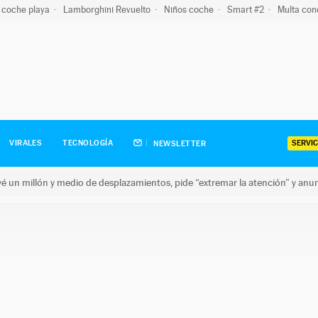
 coche playa
Lamborghini Revuelto
Niños coche
Smart #2
Multa con
SERVIC
VIRALES
TECNOLOGÍA
NEWSLETTER
revé un millón y medio de desplazamientos, pide “extremar la atención” y anu
n millón y medio de desplazamientos, pide “extremar la atención”