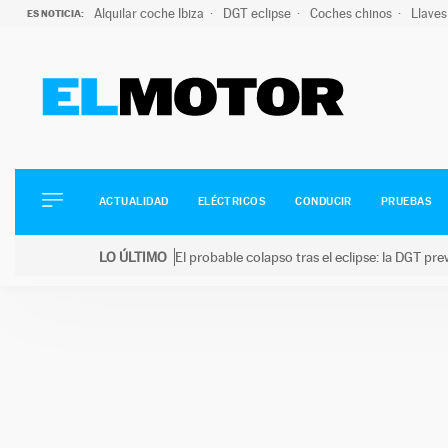
Alquilar coche Ibiza
DGT eclipse
Coches chinos
Llaves
ES NOTICIA:
ACTUALIDAD
ELÉCTRICOS
CONDUCIR
ACTUALIDAD
ELÉCTRICOS
CONDUCIR
PRUEBAS
PRUEBAS
Saltar
VIRALES
LO ÚLTIMO
El probable colapso tras el eclipse: la DGT p
al
PODCAST
LO ÚLTIMO
El probable colapso tras el eclipse: la DGT prevé u
contenido
MOTOS
TECNOLOGÍA
SUPERCOCHES
MOTORTV
PREMIOS
SERVICIOS