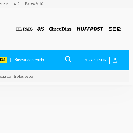
ducir
A-2
Baliza V-16
IOS
INICIAR SESIÓN
ncia controles espe
 y anuncia controles espe