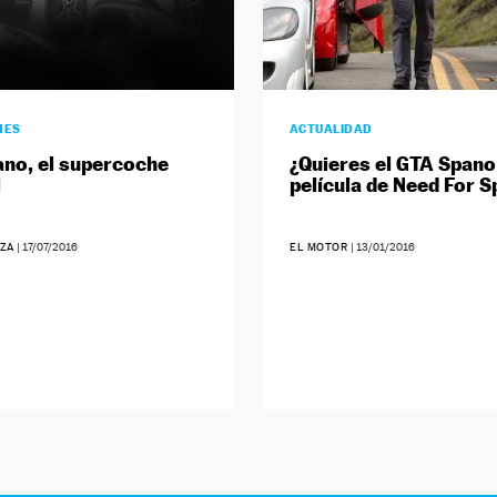
HES
ACTUALIDAD
no, el supercoche
¿Quieres el GTA Spano 
l
película de Need For 
ZA
|
17/07/2016
EL MOTOR
|
13/01/2016