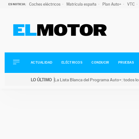
Coches eléctricos
Matrícula españa
Plan Auto+
VTC
ES NOTICIA:
ACTUALIDAD
ELÉCTRICOS
CONDUCIR
ACTUALIDAD
ELÉCTRICOS
CONDUCIR
PRUEBAS
PRUEBAS
Saltar
VIRALES
LO ÚLTIMO
La Lista Blanca del Programa Auto+: todos lo
al
PODCAST
LO ÚLTIMO
La Lista Blanca del Programa Auto+: todos los coc
contenido
MOTOS
TECNOLOGÍA
SUPERCOCHES
MOTORTV
PREMIOS
SERVICIOS