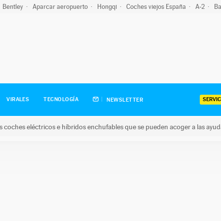
Bentley
Aparcar aeropuerto
Hongqi
Coches viejos España
A-2
Ba
SERVIC
VIRALES
TECNOLOGÍA
NEWSLETTER
s coches eléctricos e híbridos enchufables que se pueden acoger a las ayu
hes eléctricos e híbridos enchufables que se pueden acoger a la