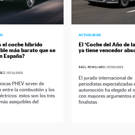
AD
ACTUALIDAD
s el coche híbrido
El ‘Coche del Año de l
ble más barato que se
ya tiene vencedor abs
n España?
RAÚL ROMOJARO
|
07/03/2023
ÁEZ
|
07/11/2023
El jurado internacional de
nicas PHEV sirven de
periodistas especializadas 
n entre la combustión y los
automoción ha elegido el 
éctricos: estos son los tres
con mayores argumentos en
más asequibles del
finalistas.