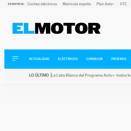
Coches eléctricos
Matrícula españa
Plan Auto+
VTC
ES NOTICIA:
ACTUALIDAD
ELÉCTRICOS
CONDUCIR
ACTUALIDAD
ELÉCTRICOS
CONDUCIR
PRUEBAS
PRUEBAS
Saltar
VIRALES
LO ÚLTIMO
La Lista Blanca del Programa Auto+: todos lo
al
PODCAST
LO ÚLTIMO
La Lista Blanca del Programa Auto+: todos los coc
contenido
MOTOS
TECNOLOGÍA
SUPERCOCHES
MOTORTV
PREMIOS
SERVICIOS