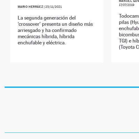
MANUEL GÓM
17/07/2019
MARIO HERRÁEZ
|
25/11/2021
Todocami
La segunda generación del
pilas (Hy
‘crossover’ presenta un diseño más
enchufabl
arriesgado y ha confirmado
bicombus
mecánicas híbrida, híbrida
TGI) e hí
enchufable y eléctrica.
(Toyota C