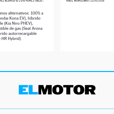
EZ BLANCO & LUIS PÉREZ-SALA
|
RAÚL ROMOJARO
|
22/05/2018
nos alternativos: 100% a
undai Kona EV), híbrido
e (Kia Niro PHEV),
tible de gas (Seat Arona
brido autorrecargable
-HR Hybrid).