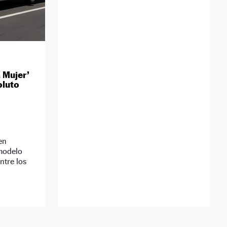
a Mujer’
oluto
en
modelo
tre los