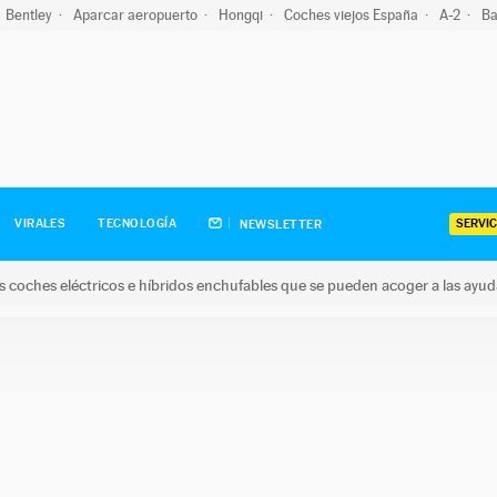
Bentley
Aparcar aeropuerto
Hongqi
Coches viejos España
A-2
Ba
SERVIC
VIRALES
TECNOLOGÍA
NEWSLETTER
s coches eléctricos e híbridos enchufables que se pueden acoger a las ayu
hes eléctricos e híbridos enchufables que se pueden acoger a la