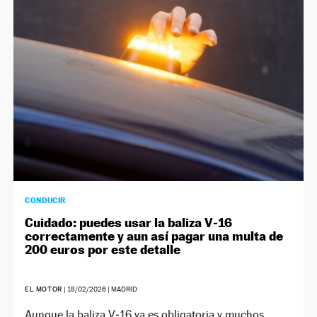
NEWSLETTER
SÍGUENOS
CONDUCIR
Cuidado: puedes usar la baliza V‑16
correctamente y aun así pagar una multa de
200 euros por este detalle
EL MOTOR
|
18/02/2026
| MADRID
Aunque la baliza V‑16 ya es obligatoria y muchos