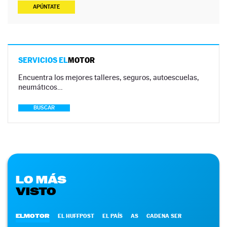
APÚNTATE
SERVICIOS EL
MOTOR
Encuentra los mejores talleres, seguros, autoescuelas,
neumáticos…
BUSCAR
LO MÁS
VISTO
ELMOTOR
EL HUFFPOST
EL PAÍS
AS
CADENA SER