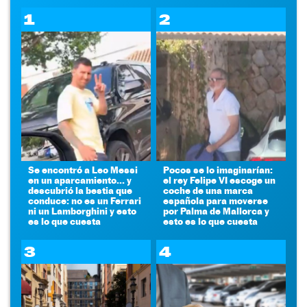
1
2
Se encontró a Leo Messi
Pocos se lo imaginarían:
en un aparcamiento... y
el rey Felipe VI escoge un
descubrió la bestia que
coche de una marca
conduce: no es un Ferrari
española para moverse
ni un Lamborghini y esto
por Palma de Mallorca y
es lo que cuesta
esto es lo que cuesta
3
4