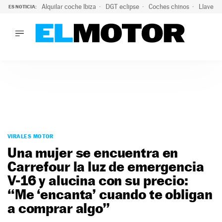
Alquilar coche Ibiza
DGT eclipse
Coches chinos
Llaves 
ES NOTICIA:
LO ÚLTIMO
El probable colapso tras el eclipse: la DGT prevé un millón 
LO ÚLTIMO
El probable colapso tras el eclipse: la DGT prevé un millón 
ACTUALIDAD
ELÉCTRICOS
CONDUCIR
PRUEBAS
Saltar
VIRALES
al
VIRALES MOTOR
PODCAST
contenido
Una mujer se encuentra en
MOTOS
Carrefour la luz de emergencia
TECNOLOGÍA
V-16 y alucina con su precio:
SUPERCOCHES
MOTORTV
“Me ‘encanta’ cuando te obligan
PREMIOS
a comprar algo”
SERVICIOS