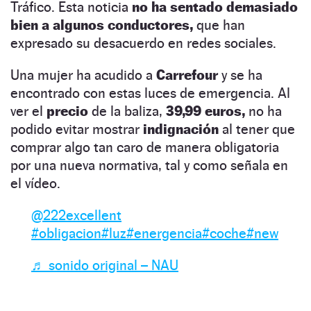
Tráfico. Esta noticia
no ha sentado demasiado
bien a algunos conductores,
que han
expresado su desacuerdo en redes sociales.
Una mujer ha acudido a
Carrefour
y se ha
encontrado con estas luces de emergencia. Al
ver el
precio
de la baliza,
39,99 euros,
no ha
podido evitar mostrar
indignación
al tener que
comprar algo tan caro de manera obligatoria
por una nueva normativa, tal y como señala en
el vídeo.
@222excellent
#obligacion
#luz
#energencia
#coche
#new
♬ sonido original – NAU