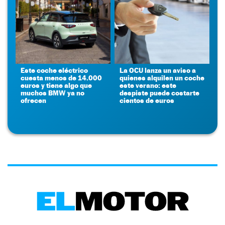
Este coche eléctrico
La OCU lanza un aviso a
cuesta menos de 14.000
quienes alquilen un coche
euros y tiene algo que
este verano: este
muchos BMW ya no
despiste puede costarte
ofrecen
cientos de euros