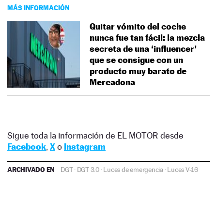
MÁS INFORMACIÓN
Quitar vómito del coche
nunca fue tan fácil: la mezcla
secreta de una ‘influencer’
que se consigue con un
producto muy barato de
Mercadona
Sigue toda la información de EL MOTOR desde
Facebook
,
X
o
Instagram
ARCHIVADO EN
DGT
·
DGT 3.0
·
Luces de emergencia
·
Luces V-16