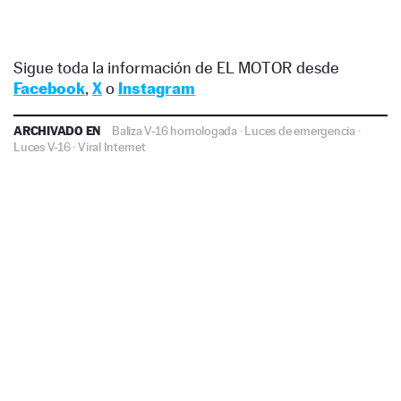
Sigue toda la información de EL MOTOR desde
Facebook
,
X
o
Instagram
ARCHIVADO EN
Baliza V-16 homologada
·
Luces de emergencia
·
Luces V-16
·
Viral Internet