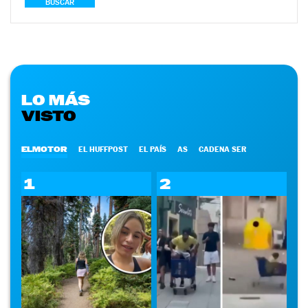
BUSCAR
LO MÁS
VISTO
ELMOTOR
EL HUFFPOST
EL PAÍS
AS
CADENA SER
1
2