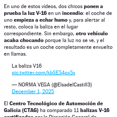
En uno de estos vídeos, dos chicos
ponen a
prueba la luz V-16
en un
incendio
: el coche de
uno
empieza a echar humo
y, para alertar al
resto, coloca la baliza en el lugar
correspondiente. Sin embargo,
otro vehículo
acaba chocando
porque la luz no se ve, y el
resultado es un coche completamente envuelto
en llamas.
La baliza V16
pic.twitter.com/kbSE54ox5x
— NORMA VEGA (@ElsadelCastill3)
December 1, 2025
El
Centro Tecnológico de Automoción de
Galicia (CTAG)
ha comparado 11
balizas V-16
certificadas
por la Dirección General de