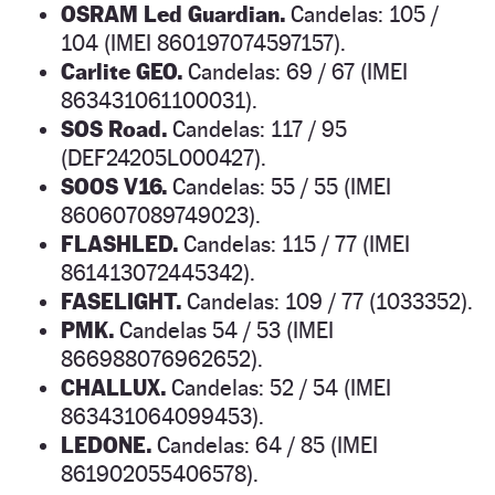
OSRAM Led Guardian.
Candelas: 105 /
104 (IMEI 860197074597157).
Carlite GEO.
Candelas: 69 / 67 (IMEI
863431061100031).
SOS Road.
Candelas: 117 / 95
(DEF24205L000427).
SOOS V16.
Candelas: 55 / 55 (IMEI
860607089749023).
FLASHLED.
Candelas: 115 / 77 (IMEI
861413072445342).
FASELIGHT.
Candelas: 109 / 77 (1033352).
PMK.
Candelas 54 / 53 (IMEI
866988076962652).
CHALLUX.
Candelas: 52 / 54 (IMEI
863431064099453).
LEDONE.
Candelas: 64 / 85 (IMEI
861902055406578).