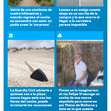
Volvió de una caminata de
Lanzan a su amigo cuesta
cuatro kilómetros y
abajo en un carrito de la
cuando regresa al coche
compra y lo que ocurre al
se encuentra con esto: no
llegar a la carretera
podía creer la 'sorpresa'
parece imposible
3
4
La Guardia Civil advierte a
Pocos se lo imaginarían:
quienes van a la playa:
el rey Felipe VI escoge un
nunca hagas esto con las
coche de una marca
llaves del coche, puede
española para moverse
arruinarte las vacaciones
por Palma de Mallorca y
esto es lo que cuesta