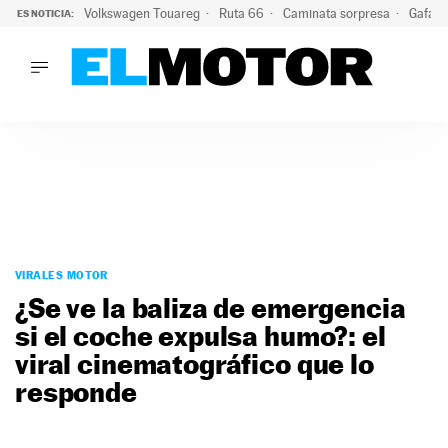
Volkswagen Touareg
Ruta 66
Caminata sorpresa
Gafas 
ES NOTICIA:
LO ÚLTIMO
Ni se te ocurra usar las gafas del eclipse al volante: el moti
LO ÚLTIMO
Ni se te ocurra usar las gafas del eclipse al volante: el motiv
ACTUALIDAD
ELÉCTRICOS
CONDUCIR
PRUEBAS
Saltar
VIRALES
al
VIRALES MOTOR
PODCAST
contenido
¿Se ve la baliza de emergencia
MOTOS
si el coche expulsa humo?: el
TECNOLOGÍA
viral cinematográfico que lo
SUPERCOCHES
MOTORTV
responde
PREMIOS
SERVICIOS