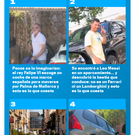
1
2
Pocos se lo imaginarían:
Se encontró a Leo Messi
el rey Felipe VI escoge un
en un aparcamiento... y
coche de una marca
descubrió la bestia que
española para moverse
conduce: no es un Ferrari
por Palma de Mallorca y
ni un Lamborghini y esto
esto es lo que cuesta
es lo que cuesta
3
4