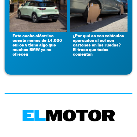
Este coche eléctrico
¿Por qué se ven vehículos
cuesta menos de 14.000
aparcados al sol con
euros y tiene algo que
cartones en las ruedas?
muchos BMW ya no
El truco que todos
ofrecen
comentan