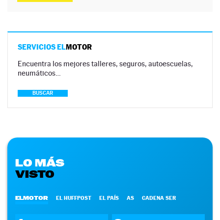
SERVICIOS EL
MOTOR
Encuentra los mejores talleres, seguros, autoescuelas,
neumáticos…
BUSCAR
LO MÁS
VISTO
ELMOTOR
EL HUFFPOST
EL PAÍS
AS
CADENA SER