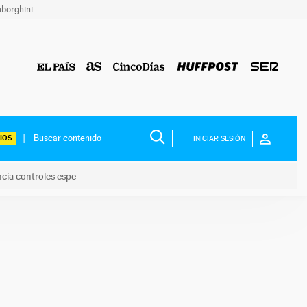
borghini
IOS
INICIAR SESIÓN
ncia controles espe
 y anuncia controles espe