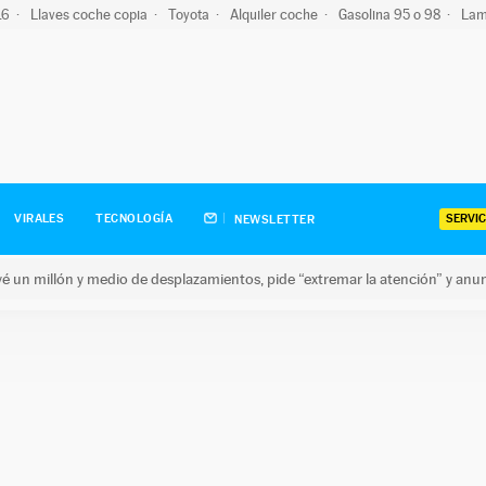
-16
Llaves coche copia
Toyota
Alquiler coche
Gasolina 95 o 98
Lam
SERVIC
VIRALES
TECNOLOGÍA
NEWSLETTER
revé un millón y medio de desplazamientos, pide “extremar la atención” y anu
n millón y medio de desplazamientos, pide “extremar la atención”