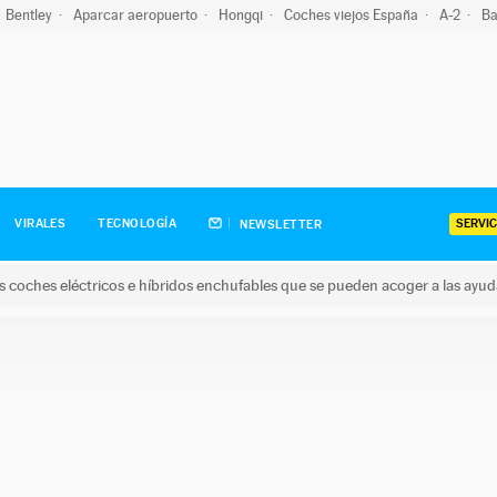
Bentley
Aparcar aeropuerto
Hongqi
Coches viejos España
A-2
Ba
SERVIC
VIRALES
TECNOLOGÍA
NEWSLETTER
s coches eléctricos e híbridos enchufables que se pueden acoger a las ayu
hes eléctricos e híbridos enchufables que se pueden acoger a la