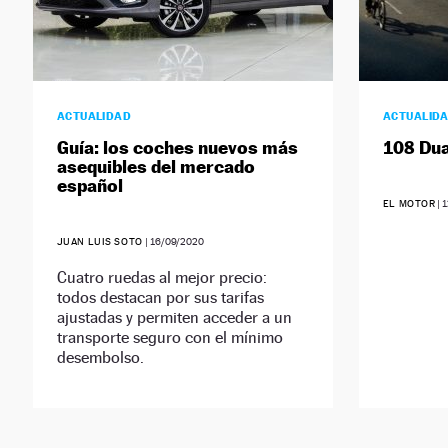
ACTUALIDAD
ACTUALID
Guía: los coches nuevos más
108 Dua
asequibles del mercado
español
EL MOTOR
|
1
JUAN LUIS SOTO
|
16/09/2020
Cuatro ruedas al mejor precio:
todos destacan por sus tarifas
ajustadas y permiten acceder a un
transporte seguro con el mínimo
desembolso.