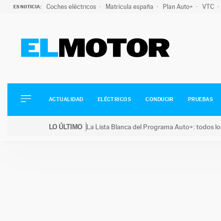
Coches eléctricos
Matrícula españa
Plan Auto+
VTC
ES NOTICIA:
ACTUALIDAD
ELÉCTRICOS
CONDUCIR
ACTUALIDAD
ELÉCTRICOS
CONDUCIR
PRUEBAS
PRUEBAS
Saltar
VIRALES
LO ÚLTIMO
La Lista Blanca del Programa Auto+: todos lo
al
PODCAST
LO ÚLTIMO
La Lista Blanca del Programa Auto+: todos los coc
contenido
MOTOS
TECNOLOGÍA
SUPERCOCHES
MOTORTV
PREMIOS
SERVICIOS