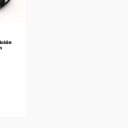
ición
m