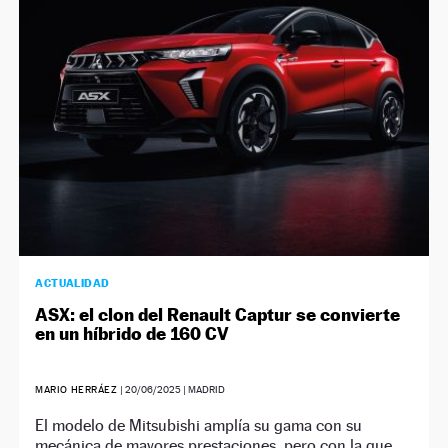
NEWSLETTER
SÍGUENOS
ACTUALIDAD
ASX: el clon del Renault Captur se convierte
en un híbrido de 160 CV
MARIO HERRÁEZ
|
20/06/2025
| MADRID
El modelo de Mitsubishi amplía su gama con su
mecánica de mayores prestaciones, pero con la que