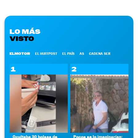
LO MÁS
VISTO
ELMOTOR
EL HUFFPOST
EL PAÍS
AS
CADENA SER
1
2
Ocultaba 30 bolsas de
Pocos se lo imaginarían: