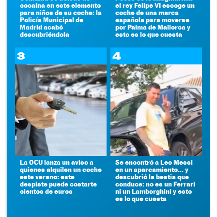
cocaína en este elemento
el rey Felipe VI escoge un
para niños de su coche: la
coche de una marca
Policía Municipal de
española para moverse
Madrid acabó
por Palma de Mallorca y
descubriéndola
esto es lo que cuesta
3
4
La OCU lanza un aviso a
Se encontró a Leo Messi
quienes alquilen un coche
en un aparcamiento... y
este verano: este
descubrió la bestia que
despiste puede costarte
conduce: no es un Ferrari
cientos de euros
ni un Lamborghini y esto
es lo que cuesta