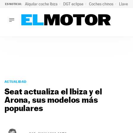
Alquilar coche Ibiza
DGT eclipse
Coches chinos
Llaves 
ES NOTICIA:
LO ÚLTIMO
Hongqi prepara su desembarco en España: SUV eléctricos c
LO ÚLTIMO
Hongqi prepara su desembarco en España: SUV eléctricos c
ACTUALIDAD
ELÉCTRICOS
CONDUCIR
PRUEBAS
Saltar
VIRALES
al
ACTUALIDAD
PODCAST
contenido
Seat actualiza el Ibiza y el
MOTOS
Arona, sus modelos más
TECNOLOGÍA
populares
SUPERCOCHES
MOTORTV
PREMIOS
SERVICIOS