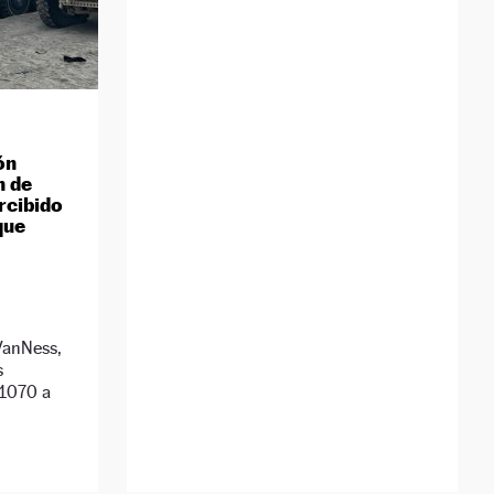
ón
n de
rcibido
que
 VanNess,
s
M1070 a