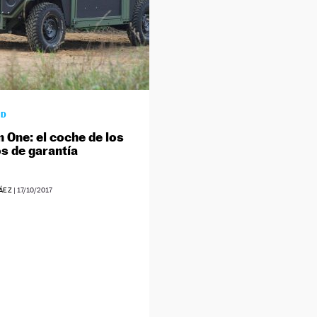
AD
n One: el coche de los
s de garantía
ÁEZ
|
17/10/2017