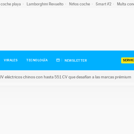
 coche playa
Lamborghini Revuelto
Niños coche
Smart #2
Multa con
SERVIC
VIRALES
TECNOLOGÍA
NEWSLETTER
V eléctricos chinos con hasta 551 CV que desafían a las marcas prémium
tricos chinos con hasta 551 CV que desafían a las marcas prém