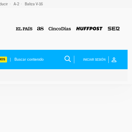
ducir
A-2
Baliza V-16
IOS
INICIAR SESIÓN
ium