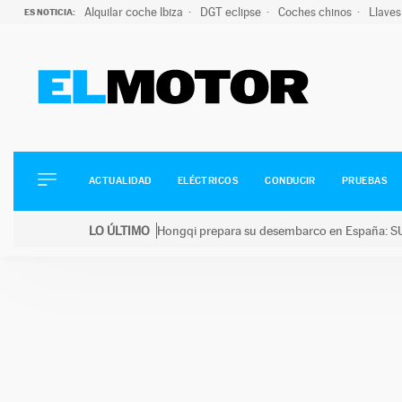
Alquilar coche Ibiza
DGT eclipse
Coches chinos
Llaves
ES NOTICIA:
ACTUALIDAD
ELÉCTRICOS
CONDUCIR
ACTUALIDAD
ELÉCTRICOS
CONDUCIR
PRUEBAS
PRUEBAS
Saltar
VIRALES
LO ÚLTIMO
Hongqi prepara su desembarco en España: SU
al
PODCAST
LO ÚLTIMO
Hongqi prepara su desembarco en España: SUV eléc
contenido
MOTOS
TECNOLOGÍA
SUPERCOCHES
MOTORTV
PREMIOS
SERVICIOS