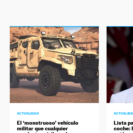
ACTUALIDAD
ACTUALID
El ‘monstruoso’ vehículo
Lista p
militar que cualquier
coche: 