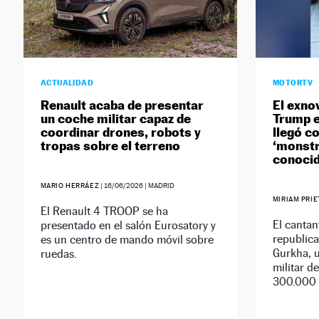
ACTUALIDAD
MOTORTV
Renault acaba de presentar
El exnov
un coche militar capaz de
Trump e
coordinar drones, robots y
llegó c
tropas sobre el terreno
‘monstr
conoci
MARIO HERRÁEZ
|
16/06/2026
| MADRID
MIRIAM PRI
El Renault 4 TROOP se ha
El cantan
presentado en el salón Eurosatory y
republic
es un centro de mando móvil sobre
Gurkha, 
ruedas.
militar d
300.000 