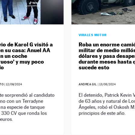
VIRALES MOTOR
io de Karol G visitó a
Roba un enorme cami
n su casa: Anuel AA
militar de medio milló
on un coche
dólares y pasa desape
uoso’ y muy poco
durante meses hasta 
do
sucede esto
ETO
|
12/09/2024
ANDREA GIL
|
13/08/2024
te sorprendió al candidato
El detenido, Patrick Kevin
ano con un Terradyne
de 63 años y natural de Lo
una especie de tanque
Ángeles, robó el Oskosh 
e 330 CV que ronda los
principios de este año.
euros.