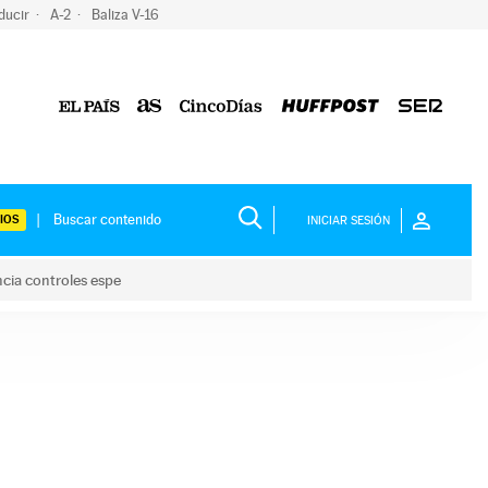
ducir
A-2
Baliza V-16
IOS
INICIAR SESIÓN
ncia controles espe
 y anuncia controles espe