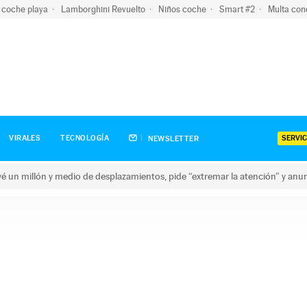
 coche playa
Lamborghini Revuelto
Niños coche
Smart #2
Multa con
SERVIC
VIRALES
TECNOLOGÍA
NEWSLETTER
revé un millón y medio de desplazamientos, pide “extremar la atención” y anu
n millón y medio de desplazamientos, pide “extremar la atención”