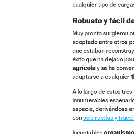
cualquier tipo de carga
Robusto y fácil d
Muy pronto surgieron ot
adoptado entre otros p
que estaban reconstruye
éxito que ha dejado pa
agrícola
y se ha conver
adaptarse a cualquier
t
A lo largo de estos tre
innumerables escenario
especie, derivándose en
con
seis ruedas y tracc
Incontables
organismo