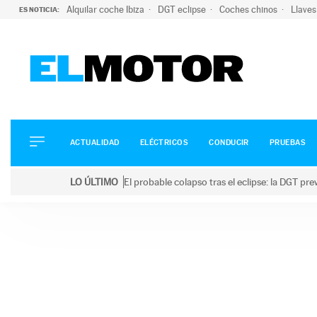
Alquilar coche Ibiza
DGT eclipse
Coches chinos
Llaves
ES NOTICIA:
ACTUALIDAD
ELÉCTRICOS
CONDUCIR
ACTUALIDAD
ELÉCTRICOS
CONDUCIR
PRUEBAS
PRUEBAS
Saltar
VIRALES
LO ÚLTIMO
El probable colapso tras el eclipse: la DGT p
al
PODCAST
LO ÚLTIMO
El probable colapso tras el eclipse: la DGT prevé u
contenido
MOTOS
TECNOLOGÍA
SUPERCOCHES
MOTORTV
PREMIOS
SERVICIOS