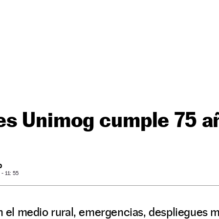
es Unimog cumple 75 a
O
- 11: 55
n el medio rural, emergencias, despliegues mil