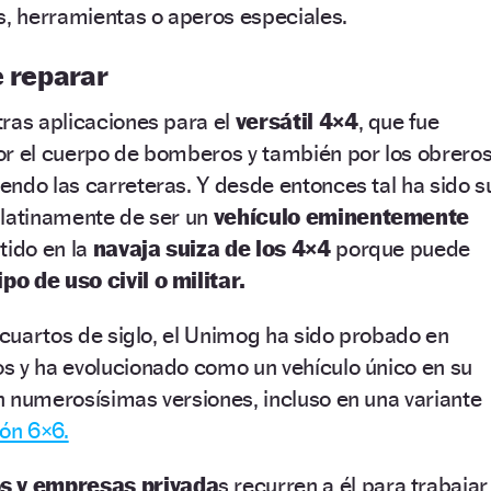
s, herramientas o aperos especiales.
e reparar
ras aplicaciones para el
versátil 4×4
, que fue
or el cuerpo de bomberos y también por los obrero
ndo las carreteras. Y desde entonces tal ha sido s
ulatinamente de ser un
vehículo eminentemente
tido en la
navaja suiza de los 4×4
porque puede
ipo de uso civil o militar.
s cuartos de siglo, el Unimog ha sido probado en
s y ha evolucionado como un vehículo único en su
 numerosísimas versiones, incluso en una variante
ión 6×6.
s y empresas privada
s recurren a él para trabajar