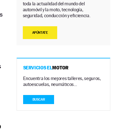
toda la actualidad del mundo del
automóvil y la moto, tecnología,
s
seguridad, conducción y eficiencia.
APÚNTATE
s
SERVICIOS EL
MOTOR
Encuentra los mejores talleres, seguros,
autoescuelas, neumáticos…
BUSCAR
0