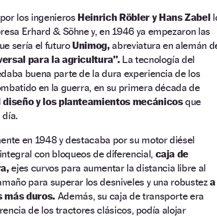
por los ingenieros
Heinrich Röbler y Hans Zabel
l
presa Erhard & Söhne y, en 1946 ya empezaron las
e sería el futuro
Unimog,
abreviatura en alemán d
ersal para la agricultura”.
La tecnología del
edaba buena parte de la dura experiencia de los
ombatido en la guerra, en su primera década de
l
diseño y los planteamientos mecánicos
que
 día.
mente en 1948 y destacaba por su motor diésel
integral con bloqueos de diferencial,
caja de
a,
ejes curvos para aumentar la distancia libre al
tamaño para superar los desniveles y una robustez
a
os más duros.
Además, su caja de transporte era
erencia de los tractores clásicos, podía alojar