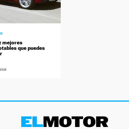
AD
z mejores
tables que puedes
r
/2016