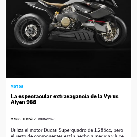
NEWSLETTER
SÍGUENOS
MOTOS
La espectacular extravagancia de la Vyrus
Alyen 988
MARIO HERRÁEZ
|
08/04/2020
Utiliza el motor Ducati Superquadro de 1.285cc, pero
el resto de componentes están hecho a medida y luce