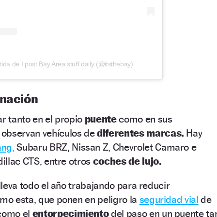
da de I post Bay Area stuff daily (@itsthebay)
inación
ar tanto en el propio
puente
como en sus
 observan vehículos de
diferentes marcas.
Hay
ang,
Subaru BRZ, Nissan Z, Chevrolet Camaro e
dillac CTS, entre otros
coches de lujo.
 lleva todo el año trabajando para reducir
omo esta, que ponen en peligro la
seguridad vial
de
 como el
entorpecimiento
del paso en un puente ta