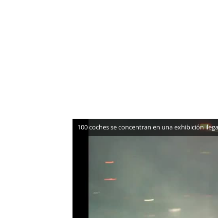
NEWSLETTER
SÍGUENOS
100 coches se concentran en una exhibición ile