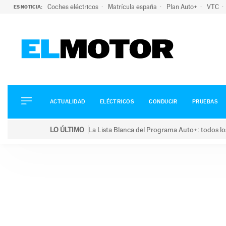
Coches eléctricos
Matrícula españa
Plan Auto+
VTC
ES NOTICIA:
ACTUALIDAD
ELÉCTRICOS
CONDUCIR
ACTUALIDAD
ELÉCTRICOS
CONDUCIR
PRUEBAS
PRUEBAS
Saltar
VIRALES
LO ÚLTIMO
La Lista Blanca del Programa Auto+: todos lo
al
PODCAST
LO ÚLTIMO
La Lista Blanca del Programa Auto+: todos los coc
contenido
MOTOS
TECNOLOGÍA
SUPERCOCHES
MOTORTV
PREMIOS
SERVICIOS