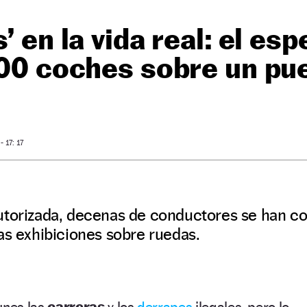
’ en la vida real: el es
100 coches sobre un pu
O
 17: 17
utorizada, decenas de conductores se han c
as exhibiciones sobre ruedas.
unes las
carreras
y los
derrapes
ilegales, pero lo