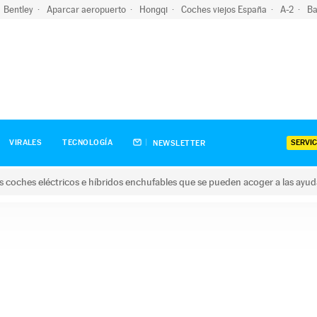
Bentley
Aparcar aeropuerto
Hongqi
Coches viejos España
A-2
Ba
SERVIC
VIRALES
TECNOLOGÍA
NEWSLETTER
s coches eléctricos e híbridos enchufables que se pueden acoger a las ayu
hes eléctricos e híbridos enchufables que se pueden acoger a la