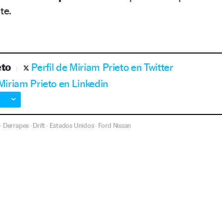
te.
eto
Perfil de Miriam Prieto en Twitter
 Miriam Prieto en Linkedin
Derrapes
Drift
Estados Unidos
Ford
Nissan
·
·
·
·