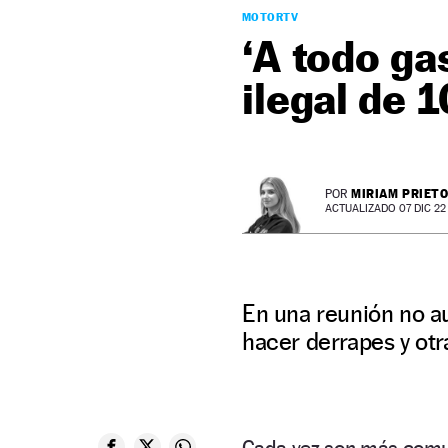
MOTORTV
‘A todo gas
ilegal de 
MIRIAM PRIET
POR
ACTUALIZADO 07 DIC 22 -
En una reunión no a
hacer derrapes y otr
Cada vez son más com