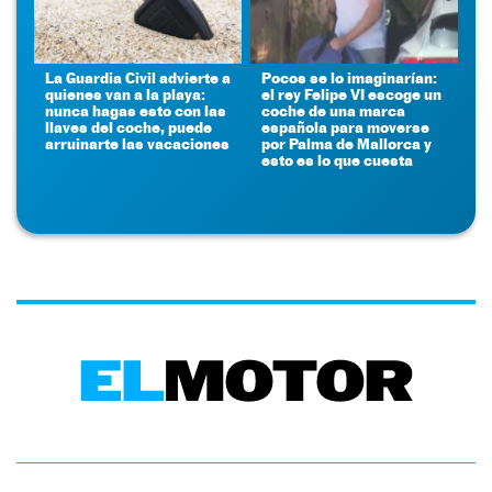
La Guardia Civil advierte a
Pocos se lo imaginarían:
quienes van a la playa:
el rey Felipe VI escoge un
nunca hagas esto con las
coche de una marca
llaves del coche, puede
española para moverse
arruinarte las vacaciones
por Palma de Mallorca y
esto es lo que cuesta