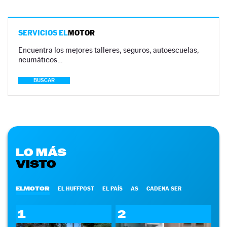
SERVICIOS EL
MOTOR
Encuentra los mejores talleres, seguros, autoescuelas,
neumáticos…
BUSCAR
LO MÁS
VISTO
ELMOTOR
EL HUFFPOST
EL PAÍS
AS
CADENA SER
1
2