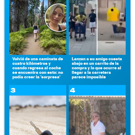
Volvió de una caminata de
Lanzan a su amigo cuesta
cuatro kilómetros y
abajo en un carrito de la
cuando regresa al coche
compra y lo que ocurre al
se encuentra con esto: no
llegar a la carretera
podía creer la 'sorpresa'
parece imposible
3
4