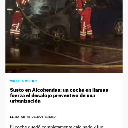
NEWSLETTER
SÍGUENOS
VIRALES MOTOR
Susto en Alcobendas: un coche en llamas
fuerza el desalojo preventivo de una
urbanización
EL MOTOR
|
06/08/2026
| MADRID
El coche quedó completamente calcinado y fue