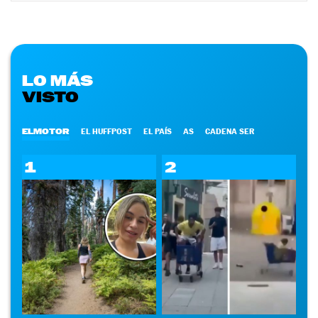
LO MÁS
VISTO
ELMOTOR
EL HUFFPOST
EL PAÍS
AS
CADENA SER
1
2