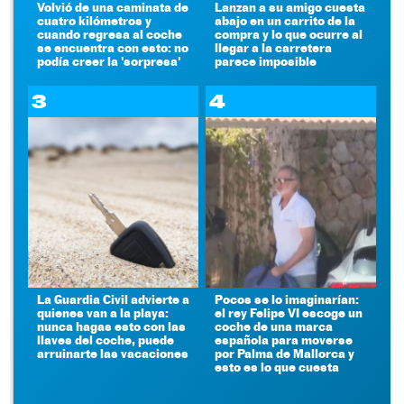
Volvió de una caminata de
Lanzan a su amigo cuesta
cuatro kilómetros y
abajo en un carrito de la
cuando regresa al coche
compra y lo que ocurre al
se encuentra con esto: no
llegar a la carretera
podía creer la 'sorpresa'
parece imposible
3
4
La Guardia Civil advierte a
Pocos se lo imaginarían:
quienes van a la playa:
el rey Felipe VI escoge un
nunca hagas esto con las
coche de una marca
llaves del coche, puede
española para moverse
arruinarte las vacaciones
por Palma de Mallorca y
esto es lo que cuesta