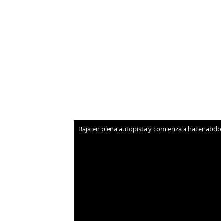
NEWSLETTER
SÍGUENOS
Baja en plena autopista y comienza a hacer ab