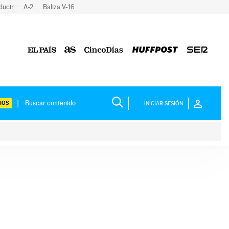
ducir
A-2
Baliza V-16
IOS
INICIAR SESIÓN
ium