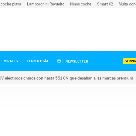
 coche playa
Lamborghini Revuelto
Niños coche
Smart #2
Multa con
SERVIC
VIRALES
TECNOLOGÍA
NEWSLETTER
V eléctricos chinos con hasta 551 CV que desafían a las marcas prémium
tricos chinos con hasta 551 CV que desafían a las marcas prém