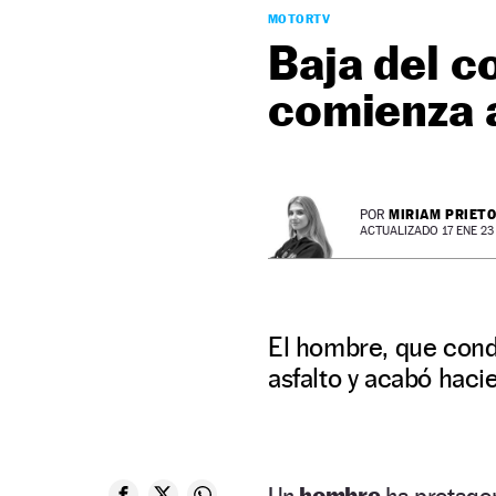
MOTORTV
Baja del c
comienza 
MIRIAM PRIET
POR
ACTUALIZADO 17 ENE 23 
El hombre, que cond
asfalto y acabó hacie
Un
hombre
ha protago