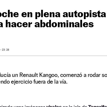
oche en plena autopista
a hacer abdominales
O
- 23: 28
ucía un Renault Kangoo, comenzó a rodar so
ndo ejercicio fuera de la vía.
nizado unas imágenes
virales
en la isla de
Tenerife