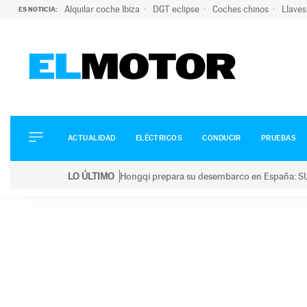
Alquilar coche Ibiza
DGT eclipse
Coches chinos
Llaves
ES NOTICIA:
ACTUALIDAD
ELÉCTRICOS
CONDUCIR
ACTUALIDAD
ELÉCTRICOS
CONDUCIR
PRUEBAS
PRUEBAS
Saltar
VIRALES
LO ÚLTIMO
Hongqi prepara su desembarco en España: SU
al
PODCAST
LO ÚLTIMO
Hongqi prepara su desembarco en España: SUV eléc
contenido
MOTOS
TECNOLOGÍA
SUPERCOCHES
MOTORTV
PREMIOS
SERVICIOS