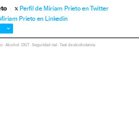
eto
Perfil de Miriam Prieto en Twitter
 Miriam Prieto en Linkedin
co
Alcohol
DGT
Seguridad vial
Test de alcoholemia
·
·
·
·