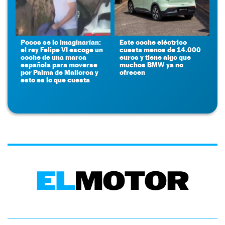
Pocos se lo imaginarían:
Este coche eléctrico
el rey Felipe VI escoge un
cuesta menos de 14.000
coche de una marca
euros y tiene algo que
española para moverse
muchos BMW ya no
por Palma de Mallorca y
ofrecen
esto es lo que cuesta