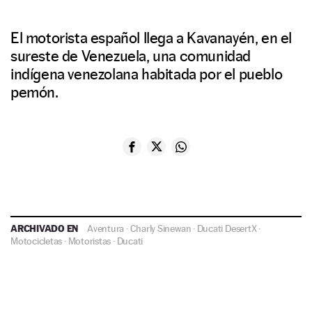
El motorista español llega a Kavanayén, en el
sureste de Venezuela, una comunidad
indígena venezolana habitada por el pueblo
pemón.
ARCHIVADO EN
Aventura
·
Charly Sinewan
·
Ducati DesertX
·
Motocicletas
·
Motoristas
·
Ducati