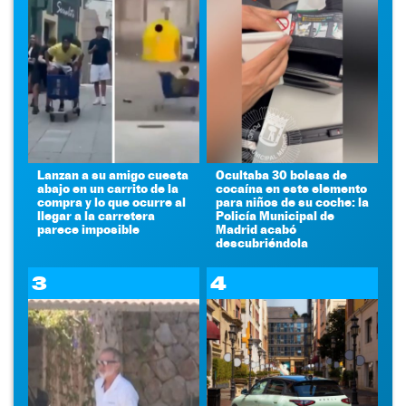
Lanzan a su amigo cuesta
Ocultaba 30 bolsas de
abajo en un carrito de la
cocaína en este elemento
compra y lo que ocurre al
para niños de su coche: la
llegar a la carretera
Policía Municipal de
parece imposible
Madrid acabó
descubriéndola
3
4