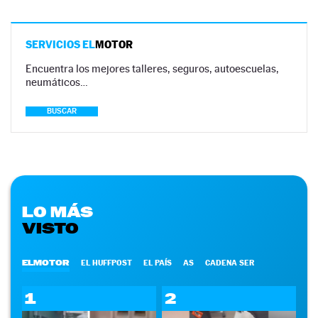
SERVICIOS EL
MOTOR
Encuentra los mejores talleres, seguros, autoescuelas,
neumáticos…
BUSCAR
LO MÁS
VISTO
ELMOTOR
EL HUFFPOST
EL PAÍS
AS
CADENA SER
1
2