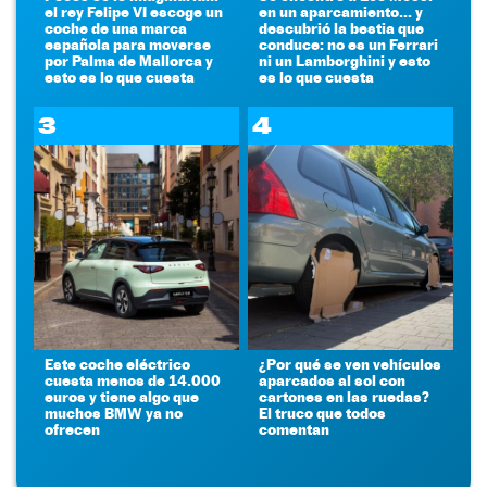
el rey Felipe VI escoge un
en un aparcamiento... y
coche de una marca
descubrió la bestia que
española para moverse
conduce: no es un Ferrari
por Palma de Mallorca y
ni un Lamborghini y esto
esto es lo que cuesta
es lo que cuesta
3
4
Este coche eléctrico
¿Por qué se ven vehículos
cuesta menos de 14.000
aparcados al sol con
euros y tiene algo que
cartones en las ruedas?
muchos BMW ya no
El truco que todos
ofrecen
comentan