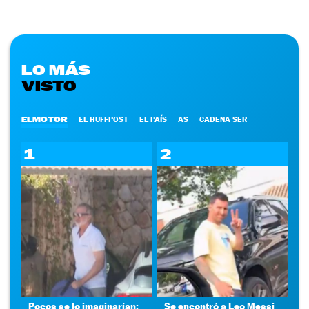
LO MÁS
VISTO
ELMOTOR
EL HUFFPOST
EL PAÍS
AS
CADENA SER
1
2
Pocos se lo imaginarían:
Se encontró a Leo Messi