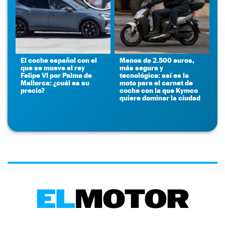
El coche español con el
Menos de 2.500 euros,
que se mueve el rey
más segura y
Felipe VI por Palma de
tecnológica: así es la
Mallorca: ¿cuál es su
moto para el carnet de
precio?
coche con la que Kymco
quiere dominar la ciudad