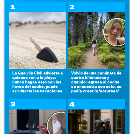
1
2
La Guardia Civil advierte a
Volvió de una caminata de
quienes van a la playa:
cuatro kilómetros y
nunca hagas esto con las
cuando regresa al coche
llaves del coche, puede
se encuentra con esto: no
arruinarte las vacaciones
podía creer la 'sorpresa'
3
4