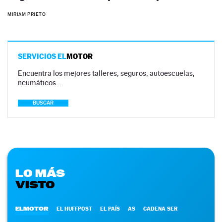
MIRIAM PRIETO
SERVICIOS EL
MOTOR
Encuentra los mejores talleres, seguros, autoescuelas,
neumáticos…
BUSCAR
LO MÁS
VISTO
ELMOTOR
EL HUFFPOST
EL PAÍS
AS
CADENA SER