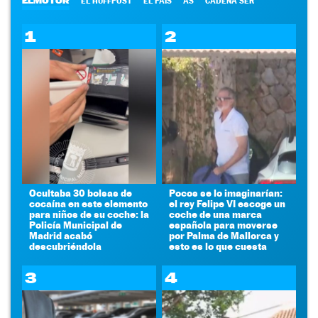
ELMOTOR
EL HUFFPOST
EL PAÍS
AS
CADENA SER
1
2
Ocultaba 30 bolsas de
Pocos se lo imaginarían:
cocaína en este elemento
el rey Felipe VI escoge un
para niños de su coche: la
coche de una marca
Policía Municipal de
española para moverse
Madrid acabó
por Palma de Mallorca y
descubriéndola
esto es lo que cuesta
3
4