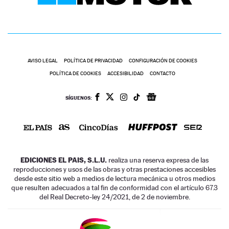
AVISO LEGAL
POLÍTICA DE PRIVACIDAD
CONFIGURACIÓN DE COOKIES
POLÍTICA DE COOKIES
ACCESIBILIDAD
CONTACTO
SÍGUENOS:
EDICIONES EL PAIS, S.L.U.
realiza una reserva expresa de las
reproducciones y usos de las obras y otras prestaciones accesibles
desde este sitio web a medios de lectura mecánica u otros medios
que resulten adecuados a tal fin de conformidad con el artículo 67.3
del Real Decreto-ley 24/2021, de 2 de noviembre.