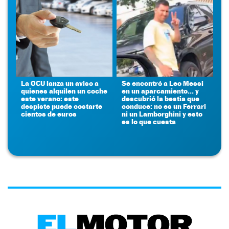
La OCU lanza un aviso a
Se encontró a Leo Messi
quienes alquilen un coche
en un aparcamiento... y
este verano: este
descubrió la bestia que
despiste puede costarte
conduce: no es un Ferrari
cientos de euros
ni un Lamborghini y esto
es lo que cuesta