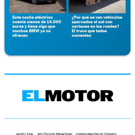
Este coche eléctrico
¿Por qué se ven vehículos
cuesta menos de 14.000
aparcados al sol con
euros y tiene algo que
cartones en las ruedas?
muchos BMW ya no
El truco que todos
ofrecen
comentan
AVISO LEGAL
POLÍTICA DE PRIVACIDAD
CONFIGURACIÓN DE COOKIES