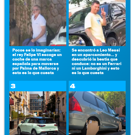
Pocos se lo imaginarían:
Se encontró a Leo Messi
el rey Felipe VI escoge un
en un aparcamiento... y
coche de una marca
descubrió la bestia que
española para moverse
conduce: no es un Ferrari
por Palma de Mallorca y
ni un Lamborghini y esto
esto es lo que cuesta
es lo que cuesta
3
4