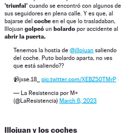
'triunfal'
cuando se encontró con algunos de
sus seguidores en plena calle. Y es que, al
bajarse del
coche
en el que lo trasladaban,
Illojuan
golpeó
un
bolardo
por accidente al
abrir la puerta.
Tenemos la hostia de
@illojuan
saliendo
del coche. Puto bolardo aparta, no ves
que está saliendo??
📹jxse.18_
pic.twitter.com/XEBZ50TMrP
— La Resistencia por M+
(@LaResistencia)
March 6, 2023
Illojuan y los coches