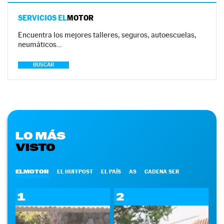
SERVICIOS EL
MOTOR
Encuentra los mejores talleres, seguros, autoescuelas,
neumáticos…
BUSCAR
LO MÁS
VISTO
ELMOTOR
EL HUFFPOST
EL PAÍS
AS
CADENA SER
1
2