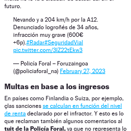
futuro.
Nevando y a 204 km/h por la A12.
Denunciado logroñés de 34 años,
infracción muy grave (600€
+6p).
#Radar
#SeguridadVial
pic.twitter.com/3IZ22tEkw3
— Policía Foral – Foruzaingoa
(@policiaforal_na)
February 27, 2023
Multas en base a los ingresos
En países como Finlandia o Suiza, por ejemplo,
çlas sanciones
se calculan en función del nivel
de renta
declarado por el infractor. Y esto es lo
que reclaman también algunos comentarios al
tuit de la Policía Foral,
ya que no representa lo