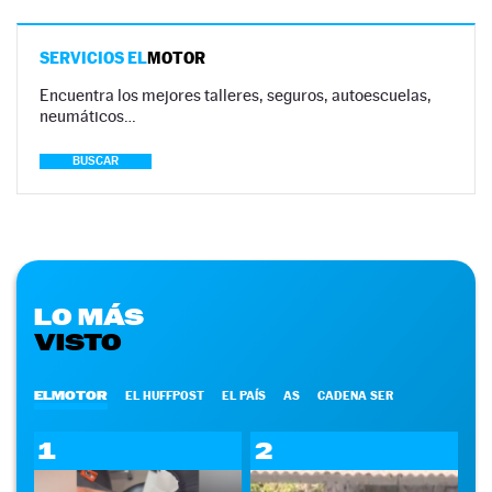
SERVICIOS EL
MOTOR
Encuentra los mejores talleres, seguros, autoescuelas,
neumáticos…
BUSCAR
LO MÁS
VISTO
ELMOTOR
EL HUFFPOST
EL PAÍS
AS
CADENA SER
1
2