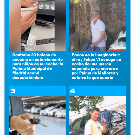
Ocultaba 30 bolsas de
Pocos se lo imaginarían:
cocaína en este elemento
el rey Felipe VI escoge un
para niños de su coche: la
coche de una marca
Policía Municipal de
española para moverse
Madrid acabó
por Palma de Mallorca y
descubriéndola
esto es lo que cuesta
3
4