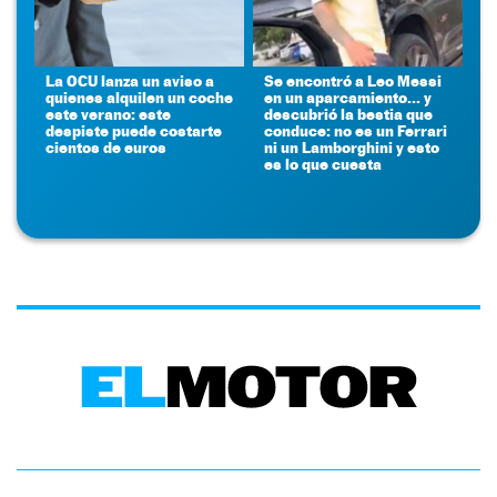
La OCU lanza un aviso a
Se encontró a Leo Messi
quienes alquilen un coche
en un aparcamiento... y
este verano: este
descubrió la bestia que
despiste puede costarte
conduce: no es un Ferrari
cientos de euros
ni un Lamborghini y esto
es lo que cuesta