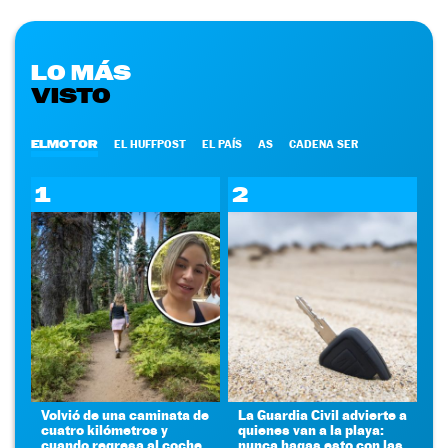
LO MÁS
VISTO
ELMOTOR
EL HUFFPOST
EL PAÍS
AS
CADENA SER
1
2
Volvió de una caminata de
La Guardia Civil advierte a
cuatro kilómetros y
quienes van a la playa:
cuando regresa al coche
nunca hagas esto con las