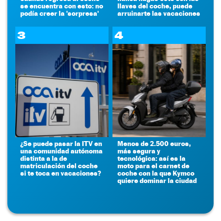
se encuentra con esto: no
llaves del coche, puede
podía creer la 'sorpresa'
arruinarte las vacaciones
3
4
¿Se puede pasar la ITV en
Menos de 2.500 euros,
una comunidad autónoma
más segura y
distinta a la de
tecnológica: así es la
matriculación del coche
moto para el carnet de
si te toca en vacaciones?
coche con la que Kymco
quiere dominar la ciudad