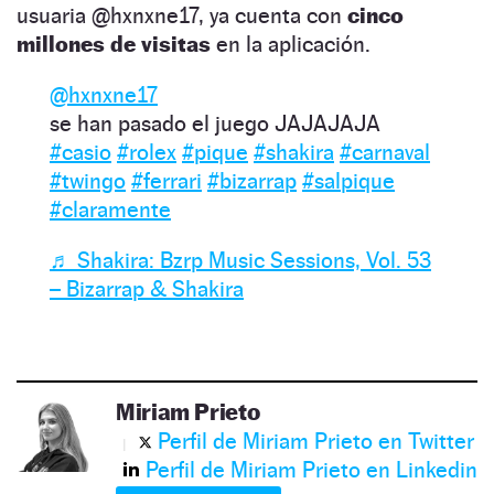
usuaria @hxnxne17, ya cuenta con
cinco
millones de visitas
en la aplicación.
@hxnxne17
se han pasado el juego JAJAJAJA
#casio
#rolex
#pique
#shakira
#carnaval
#twingo
#ferrari
#bizarrap
#salpique
#claramente
♬ Shakira: Bzrp Music Sessions, Vol. 53
– Bizarrap & Shakira
Miriam Prieto
Perfil de Miriam Prieto en Twitter
Perfil de Miriam Prieto en Linkedin