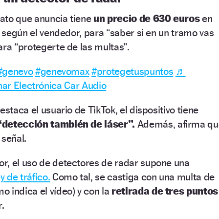
ato que anuncia tiene
un precio de 630 euros
en
, según el vendedor, para “saber si en un tramo vas
ara “protegerte de las multas”.
#genevo
#genevomax
#protegetuspuntos
♬
nar Electrónica Car Audio
estaca el usuario de TikTok, el dispositivo tiene
“detección también de láser”.
Además, afirma qu
 señal.
r, el uso de detectores de radar supone una
ey de tráfico.
Como tal, se castiga con una multa de
o indica el vídeo) y con la
retirada de tres puntos
r.