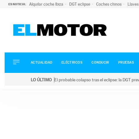
Alquilar coche Ibiza
DGT eclipse
Coches chinos
Llaves
ES NOTICIA:
ACTUALIDAD
ELÉCTRICOS
CONDUCIR
ACTUALIDAD
ELÉCTRICOS
CONDUCIR
PRUEBAS
PRUEBAS
Saltar
VIRALES
LO ÚLTIMO
El probable colapso tras el eclipse: la DGT p
al
PODCAST
LO ÚLTIMO
El probable colapso tras el eclipse: la DGT prevé u
contenido
MOTOS
TECNOLOGÍA
SUPERCOCHES
MOTORTV
PREMIOS
SERVICIOS