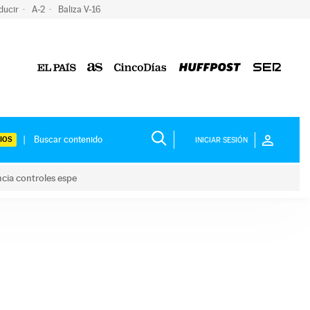
ducir
A-2
Baliza V-16
IOS
INICIAR SESIÓN
ncia controles espe
 y anuncia controles espe