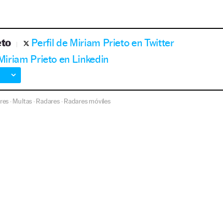
eto
Perfil de Miriam Prieto en Twitter
 Miriam Prieto en Linkedin
res
Multas
Radares
Radares móviles
·
·
·