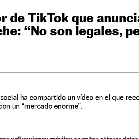
r de TikTok que anunci
che: “No son legales, 
O
 social ha compartido un vídeo en el que re
l con un “mercado enorme”.
unas
aplicaciones móviles
permiten obtener datos