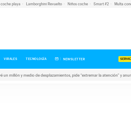
 coche playa
Lamborghini Revuelto
Niños coche
Smart #2
Multa con
SERVIC
VIRALES
TECNOLOGÍA
NEWSLETTER
revé un millón y medio de desplazamientos, pide “extremar la atención” y anu
n millón y medio de desplazamientos, pide “extremar la atención”