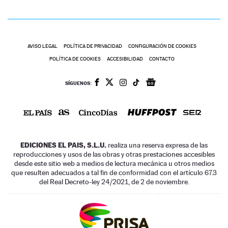
AVISO LEGAL
POLÍTICA DE PRIVACIDAD
CONFIGURACIÓN DE COOKIES
POLÍTICA DE COOKIES
ACCESIBILIDAD
CONTACTO
SÍGUENOS:
EDICIONES EL PAIS, S.L.U.
realiza una reserva expresa de las
reproducciones y usos de las obras y otras prestaciones accesibles
desde este sitio web a medios de lectura mecánica u otros medios
que resulten adecuados a tal fin de conformidad con el artículo 67.3
del Real Decreto-ley 24/2021, de 2 de noviembre.