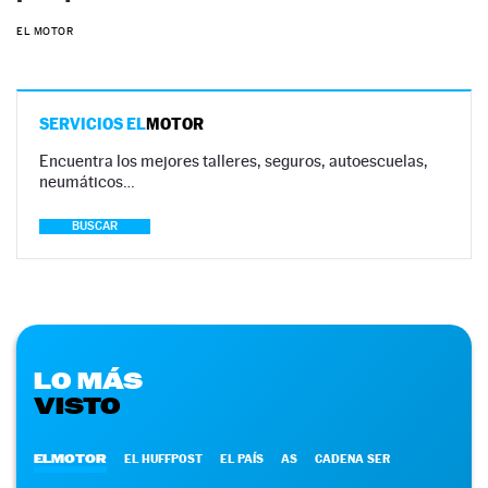
EL MOTOR
SERVICIOS EL
MOTOR
Encuentra los mejores talleres, seguros, autoescuelas,
neumáticos…
BUSCAR
LO MÁS
VISTO
ELMOTOR
EL HUFFPOST
EL PAÍS
AS
CADENA SER