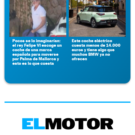
Pocos se lo imaginarían:
Este coche eléctrico
el rey Felipe VI escoge un
cuesta menos de 14.000
coche de una marca
euros y tiene algo que
española para moverse
muchos BMW ya no
por Palma de Mallorca y
ofrecen
esto es lo que cuesta