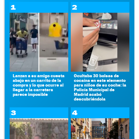
1
2
Lanzan a su amigo cuesta
Ocultaba 30 bolsas de
abajo en un carrito de la
cocaína en este elemento
compra y lo que ocurre al
para niños de su coche: la
llegar a la carretera
Policía Municipal de
parece imposible
Madrid acabó
descubriéndola
3
4