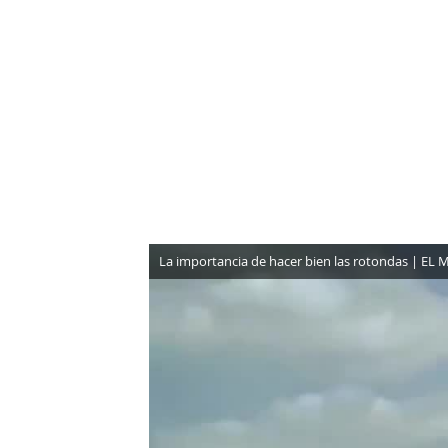
NEWSLETTER
SÍGUENOS
La importancia de hacer bien las rotondas | EL