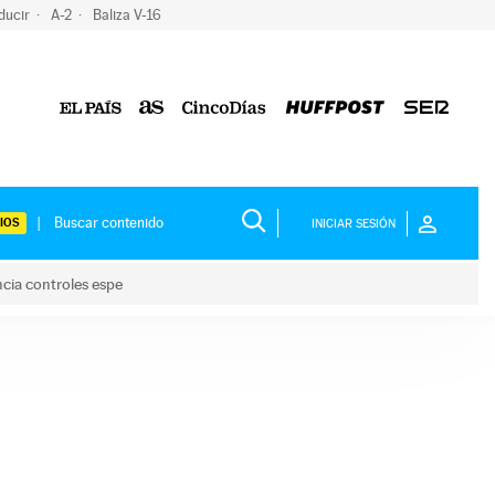
ducir
A-2
Baliza V-16
IOS
INICIAR SESIÓN
ncia controles espe
 y anuncia controles espe