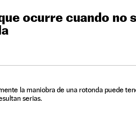
 que ocurre cuando no 
da
amente la maniobra de una rotonda puede te
esultan serias.