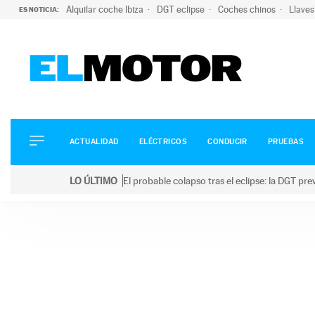
Alquilar coche Ibiza
DGT eclipse
Coches chinos
Llaves
ES NOTICIA:
ACTUALIDAD
ELÉCTRICOS
CONDUCIR
ACTUALIDAD
ELÉCTRICOS
CONDUCIR
PRUEBAS
PRUEBAS
Saltar
VIRALES
LO ÚLTIMO
El probable colapso tras el eclipse: la DGT p
al
PODCAST
LO ÚLTIMO
El probable colapso tras el eclipse: la DGT prevé u
contenido
MOTOS
TECNOLOGÍA
SUPERCOCHES
MOTORTV
PREMIOS
SERVICIOS