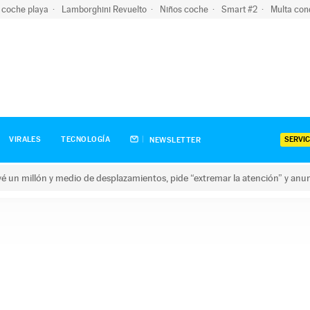
 coche playa
Lamborghini Revuelto
Niños coche
Smart #2
Multa con
SERVIC
VIRALES
TECNOLOGÍA
NEWSLETTER
revé un millón y medio de desplazamientos, pide “extremar la atención” y anu
n millón y medio de desplazamientos, pide “extremar la atención”