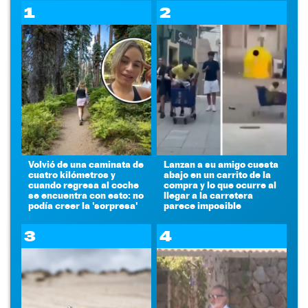
1
2
Volvió de una caminata de
Lanzan a su amigo cuesta
cuatro kilómetros y
abajo en un carrito de la
cuando regresa al coche
compra y lo que ocurre al
se encuentra con esto: no
llegar a la carretera
podía creer la 'sorpresa'
parece imposible
3
4