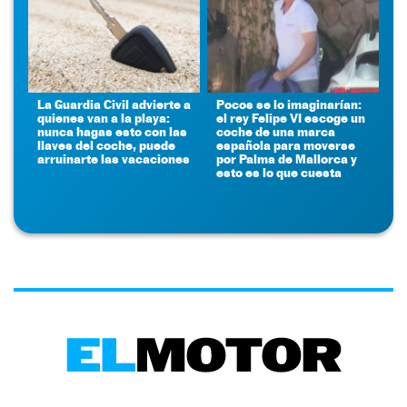
La Guardia Civil advierte a
Pocos se lo imaginarían:
quienes van a la playa:
el rey Felipe VI escoge un
nunca hagas esto con las
coche de una marca
llaves del coche, puede
española para moverse
arruinarte las vacaciones
por Palma de Mallorca y
esto es lo que cuesta