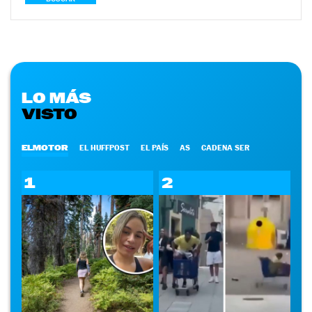
LO MÁS
VISTO
ELMOTOR
EL HUFFPOST
EL PAÍS
AS
CADENA SER
1
2