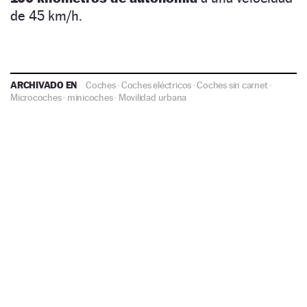
de 45 km/h.
ARCHIVADO EN
Coches
·
Coches eléctricos
·
Coches sin carnet
·
Microcoches
·
minicoches
·
Movilidad urbana