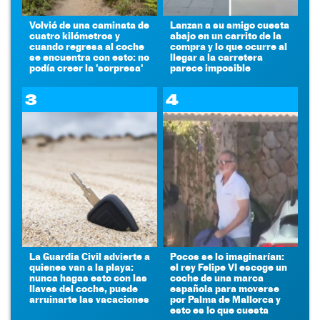
Volvió de una caminata de
Lanzan a su amigo cuesta
cuatro kilómetros y
abajo en un carrito de la
cuando regresa al coche
compra y lo que ocurre al
se encuentra con esto: no
llegar a la carretera
podía creer la 'sorpresa'
parece imposible
3
4
La Guardia Civil advierte a
Pocos se lo imaginarían:
quienes van a la playa:
el rey Felipe VI escoge un
nunca hagas esto con las
coche de una marca
llaves del coche, puede
española para moverse
arruinarte las vacaciones
por Palma de Mallorca y
esto es lo que cuesta