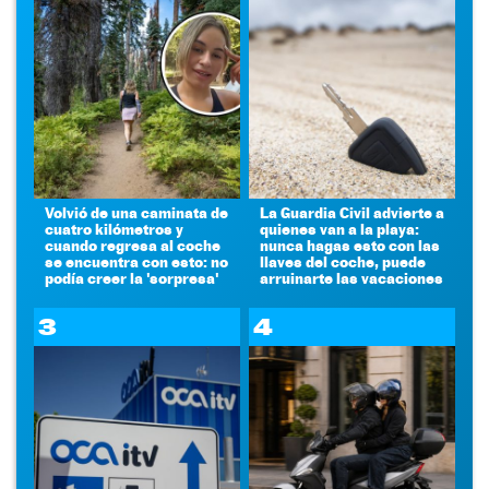
Volvió de una caminata de
La Guardia Civil advierte a
cuatro kilómetros y
quienes van a la playa:
cuando regresa al coche
nunca hagas esto con las
se encuentra con esto: no
llaves del coche, puede
podía creer la 'sorpresa'
arruinarte las vacaciones
3
4