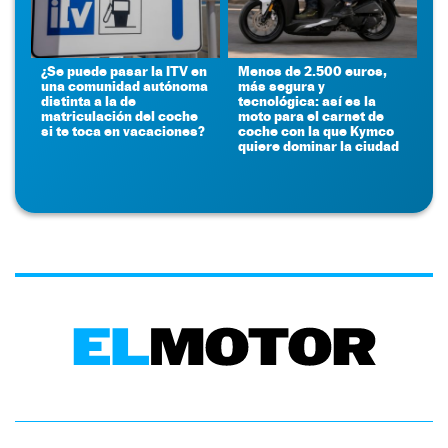
¿Se puede pasar la ITV en
Menos de 2.500 euros,
una comunidad autónoma
más segura y
distinta a la de
tecnológica: así es la
matriculación del coche
moto para el carnet de
si te toca en vacaciones?
coche con la que Kymco
quiere dominar la ciudad