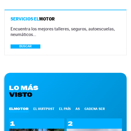
SERVICIOS EL
MOTOR
Encuentra los mejores talleres, seguros, autoescuelas,
neumáticos…
BUSCAR
LO MÁS
VISTO
ELMOTOR
EL HUFFPOST
EL PAÍS
AS
CADENA SER
1
2