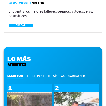
SERVICIOS EL
MOTOR
Encuentra los mejores talleres, seguros, autoescuelas,
neumáticos…
BUSCAR
LO MÁS
VISTO
ELMOTOR
EL HUFFPOST
EL PAÍS
AS
CADENA SER
1
2