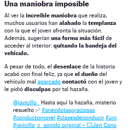
Una maniobra imposible
Al ver la
increíble maniobra
que realiza,
muchos usuarios han
alabado
la
templanza
con la que el joven afronta la situación.
Además, sugerían
una forma más fácil
de
acceder al interior:
quitando la bandeja del
vehículo.
A pesar de todo, el
desenlace
de la historia
acabó con final feliz, ya que
el dueño
del
vehículo mal
aparcado
contactó
con el joven y
le pidió
disculpas
por tal hazaña.
@javicillo_
Hasta aquí la hazaña, misterio
resuelto ✅
#anecdotasgraciosas
#conductornovel
#clasesdeconducir
#uni
#javicillo
♬ sonido original – 💥Javi Cano