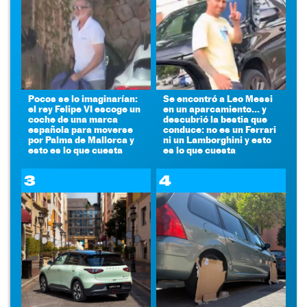
Pocos se lo imaginarían:
Se encontró a Leo Messi
el rey Felipe VI escoge un
en un aparcamiento... y
coche de una marca
descubrió la bestia que
española para moverse
conduce: no es un Ferrari
por Palma de Mallorca y
ni un Lamborghini y esto
esto es lo que cuesta
es lo que cuesta
3
4