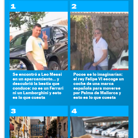
1
2
Se encontró a Leo Messi
Pocos se lo imaginarían:
en un aparcamiento... y
el rey Felipe VI escoge un
descubrió la bestia que
coche de una marca
conduce: no es un Ferrari
española para moverse
ni un Lamborghini y esto
por Palma de Mallorca y
es lo que cuesta
esto es lo que cuesta
3
4