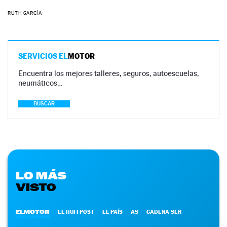
RUTH GARCÍA
SERVICIOS EL
MOTOR
Encuentra los mejores talleres, seguros, autoescuelas,
neumáticos…
BUSCAR
LO MÁS
VISTO
ELMOTOR
EL HUFFPOST
EL PAÍS
AS
CADENA SER