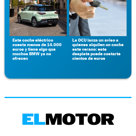
Este coche eléctrico
La OCU lanza un aviso a
cuesta menos de 14.000
quienes alquilen un coche
euros y tiene algo que
este verano: este
muchos BMW ya no
despiste puede costarte
ofrecen
cientos de euros