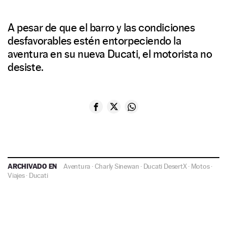
A pesar de que el barro y las condiciones
desfavorables estén entorpeciendo la
aventura en su nueva Ducati, el motorista no
desiste.
ARCHIVADO EN
Aventura
·
Charly Sinewan
·
Ducati DesertX
·
Motos
·
Viajes
·
Ducati