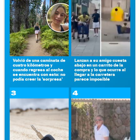
Volvió de una caminata de
Lanzan a su amigo cuesta
cuatro kilómetros y
abajo en un carrito de la
cuando regresa al coche
compra y lo que ocurre al
se encuentra con esto: no
llegar a la carretera
podía creer la 'sorpresa'
parece imposible
3
4