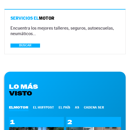
SERVICIOS EL
MOTOR
Encuentra los mejores talleres, seguros, autoescuelas,
neumáticos…
BUSCAR
LO MÁS
VISTO
ELMOTOR
EL HUFFPOST
EL PAÍS
AS
CADENA SER
1
2