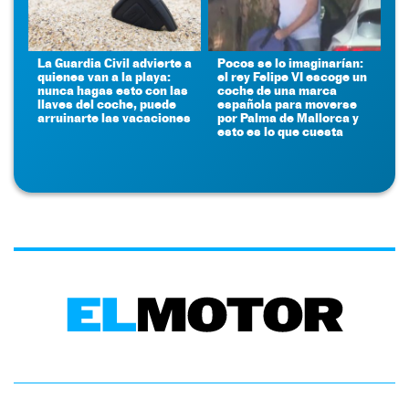
La Guardia Civil advierte a
Pocos se lo imaginarían:
quienes van a la playa:
el rey Felipe VI escoge un
nunca hagas esto con las
coche de una marca
llaves del coche, puede
española para moverse
arruinarte las vacaciones
por Palma de Mallorca y
esto es lo que cuesta