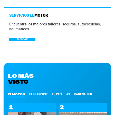
SERVICIOS EL
MOTOR
Encuentra los mejores talleres, seguros, autoescuelas,
neumáticos…
BUSCAR
LO MÁS
VISTO
ELMOTOR
EL HUFFPOST
EL PAÍS
AS
CADENA SER
1
2