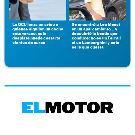
La OCU lanza un aviso a
Se encontró a Leo Messi
quienes alquilen un coche
en un aparcamiento... y
este verano: este
descubrió la bestia que
despiste puede costarte
conduce: no es un Ferrari
cientos de euros
ni un Lamborghini y esto
es lo que cuesta