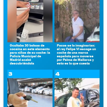
Ocultaba 30 bolsas de
Pocos se lo imaginarían:
cocaína en este elemento
el rey Felipe VI escoge un
para niños de su coche: la
coche de una marca
Policía Municipal de
española para moverse
Madrid acabó
por Palma de Mallorca y
descubriéndola
esto es lo que cuesta
3
4