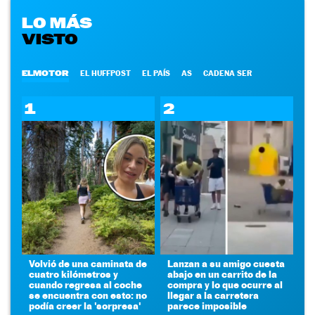
LO MÁS
VISTO
ELMOTOR
EL HUFFPOST
EL PAÍS
AS
CADENA SER
1
2
Volvió de una caminata de
Lanzan a su amigo cuesta
cuatro kilómetros y
abajo en un carrito de la
cuando regresa al coche
compra y lo que ocurre al
se encuentra con esto: no
llegar a la carretera
podía creer la 'sorpresa'
parece imposible