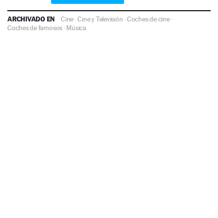
ARCHIVADO EN
Cine
·
Cine y Televisión
·
Coches de cine
·
Coches de famosos
·
Música