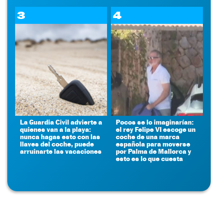
3
4
La Guardia Civil advierte a
Pocos se lo imaginarían:
quienes van a la playa:
el rey Felipe VI escoge un
nunca hagas esto con las
coche de una marca
llaves del coche, puede
española para moverse
arruinarte las vacaciones
por Palma de Mallorca y
esto es lo que cuesta