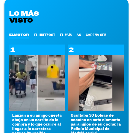
LO MÁS
VISTO
ELMOTOR
EL HUFFPOST
EL PAÍS
AS
CADENA SER
1
2
Lanzan a su amigo cuesta
Ocultaba 30 bolsas de
abajo en un carrito de la
cocaína en este elemento
compra y lo que ocurre al
para niños de su coche: la
llegar a la carretera
Policía Municipal de
parece imposible
Madrid acabó