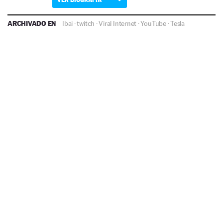
ARCHIVADO EN
Ibai
·
twitch
·
Viral Internet
·
YouTube
·
Tesla