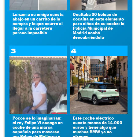
Lanzan a su amigo cuesta
Ocultaba 30 bolsas de
abajo en un carrito de la
cocaína en este elemento
compra y lo que ocurre al
para niños de su coche: la
llegar a la carretera
Policía Municipal de
parece imposible
Madrid acabó
descubriéndola
3
4
Pocos se lo imaginarían:
Este coche eléctrico
el rey Felipe VI escoge un
cuesta menos de 14.000
coche de una marca
euros y tiene algo que
española para moverse
muchos BMW ya no
por Palma de Mallorca y
ofrecen