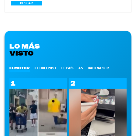
BUSCAR
LO MÁS
VISTO
ELMOTOR
EL HUFFPOST
EL PAÍS
AS
CADENA SER
1
2