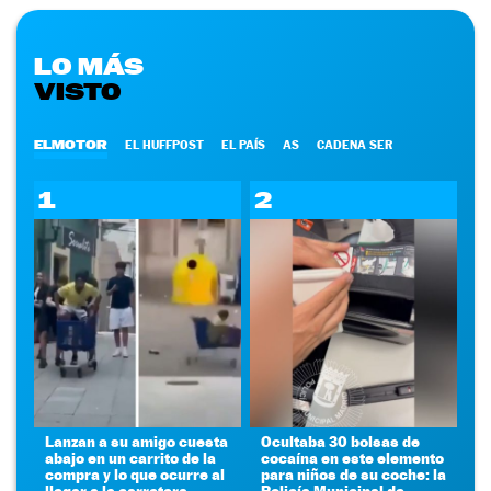
LO MÁS
VISTO
ELMOTOR
EL HUFFPOST
EL PAÍS
AS
CADENA SER
1
2
Lanzan a su amigo cuesta
Ocultaba 30 bolsas de
abajo en un carrito de la
cocaína en este elemento
compra y lo que ocurre al
para niños de su coche: la
llegar a la carretera
Policía Municipal de