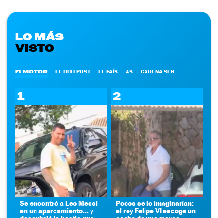
LO MÁS
VISTO
ELMOTOR
EL HUFFPOST
EL PAÍS
AS
CADENA SER
1
2
Se encontró a Leo Messi
Pocos se lo imaginarían:
en un aparcamiento... y
el rey Felipe VI escoge un
descubrió la bestia que
coche de una marca