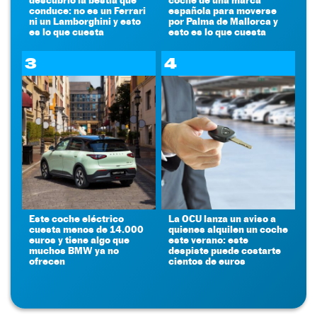
conduce: no es un Ferrari
española para moverse
ni un Lamborghini y esto
por Palma de Mallorca y
es lo que cuesta
esto es lo que cuesta
3
4
Este coche eléctrico
La OCU lanza un aviso a
cuesta menos de 14.000
quienes alquilen un coche
euros y tiene algo que
este verano: este
muchos BMW ya no
despiste puede costarte
ofrecen
cientos de euros