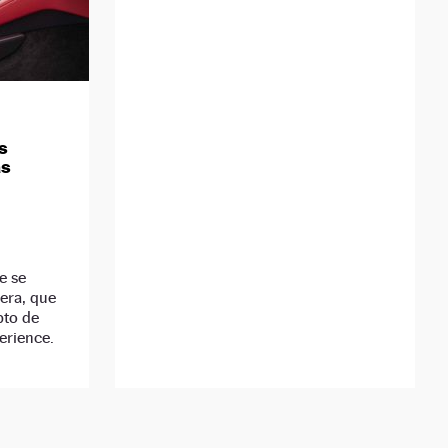
s
ás
e se
era, que
pto de
erience.