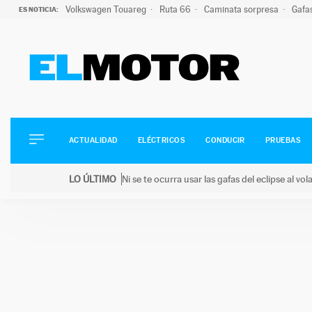
Volkswagen Touareg
Ruta 66
Caminata sorpresa
Gafa
ES NOTICIA:
ACTUALIDAD
ELÉCTRICOS
CONDUCIR
ACTUALIDAD
ELÉCTRICOS
CONDUCIR
PRUEBAS
PRUEBAS
Saltar
VIRALES
LO ÚLTIMO
Ni se te ocurra usar las gafas del eclipse al v
al
PODCAST
LO ÚLTIMO
Ni se te ocurra usar las gafas del eclipse al volant
contenido
MOTOS
TECNOLOGÍA
SUPERCOCHES
MOTORTV
PREMIOS
SERVICIOS