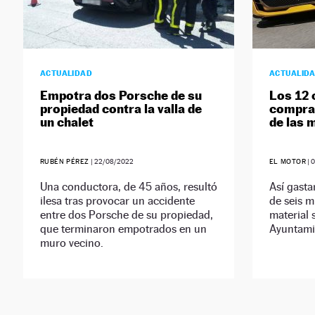
ACTUALIDAD
ACTUALID
Empotra dos Porsche de su
Los 12 
propiedad contra la valla de
comprar
un chalet
de las 
RUBÉN PÉREZ
|
22/08/2022
EL MOTOR
|
0
Una conductora, de 45 años, resultó
Así gasta
ilesa tras provocar un accidente
de seis m
entre dos Porsche de su propiedad,
material 
que terminaron empotrados en un
Ayuntami
muro vecino.