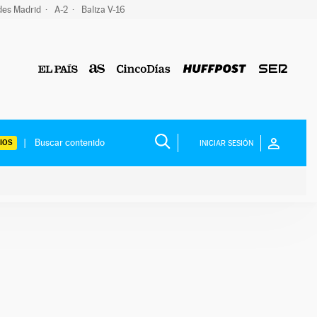
des Madrid
A-2
Baliza V-16
IOS
INICIAR SESIÓN