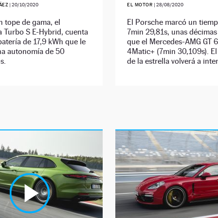
ÁEZ
|
20/10/2020
EL MOTOR
|
28/08/2020
n tope de gama, el
El Porsche marcó un tiem
 Turbo S E-Hybrid, cuenta
7min 29,81s, unas décima
atería de 17,9 kWh que le
que el Mercedes-AMG GT 6
na autonomía de 50
4Matic+ (7min 30,109s). E
s.
de la estrella volverá a inte