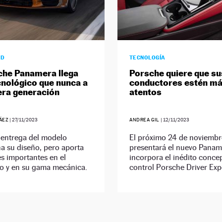
AD
TECNOLOGÍA
che Panamera llega
Porsche quiere que su
nológico que nunca a
conductores estén m
era generación
atentos
ÁEZ
|
27/11/2023
ANDREA GIL
|
12/11/2023
 entrega del modelo
El próximo 24 de noviembr
a su diseño, pero aporta
presentará el nuevo Panam
s importantes en el
incorpora el inédito conce
lo y en su gama mecánica.
control Porsche Driver Exp