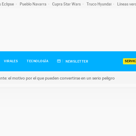
s Eclipse
Pueblo Navarra
Cupra Star Wars
Truco Hyundai
Líneas ver
SERVIC
VIRALES
TECNOLOGÍA
NEWSLETTER
olante: el motivo por el que pueden convertirse en un serio peligro
e: el motivo por el que pueden convertirse en un serio peligro