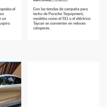
MARIO HERRÁEZ
|
25/09/2022
aptaba el
Con las tiendas de campaña para
 un
techo de Porsche Tequipment,
e un
modelos como el 911 o el eléctrico
uspiro.
Taycan se convierten en veloces
cámperes.