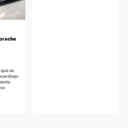
Porsche
 que se
scarabajo
esenta
ivo