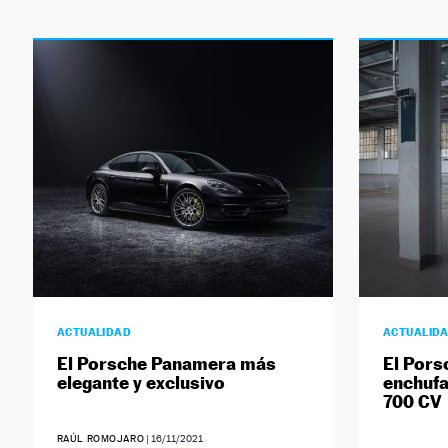
ACTUALIDAD
ACTUALID
El Porsche Panamera más
El Pors
elegante y exclusivo
enchufa
700 CV
RAÚL ROMOJARO
|
16/11/2021