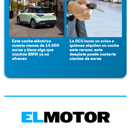
Este coche eléctrico
La OCU lanza un aviso a
cuesta menos de 14.000
quienes alquilen un coche
euros y tiene algo que
este verano: este
muchos BMW ya no
despiste puede costarte
ofrecen
cientos de euros