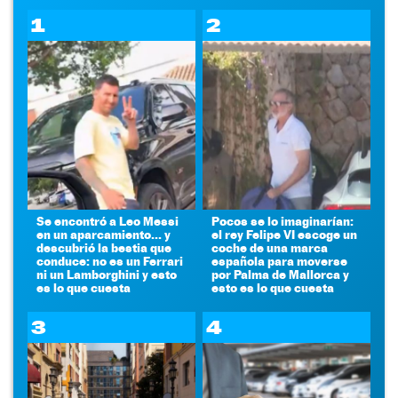
1
2
Se encontró a Leo Messi
Pocos se lo imaginarían:
en un aparcamiento... y
el rey Felipe VI escoge un
descubrió la bestia que
coche de una marca
conduce: no es un Ferrari
española para moverse
ni un Lamborghini y esto
por Palma de Mallorca y
es lo que cuesta
esto es lo que cuesta
3
4