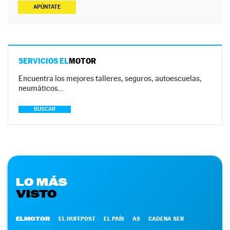
APÚNTATE
SERVICIOS EL
MOTOR
Encuentra los mejores talleres, seguros, autoescuelas,
neumáticos…
BUSCAR
LO MÁS
VISTO
ELMOTOR
EL HUFFPOST
EL PAÍS
AS
CADENA SER