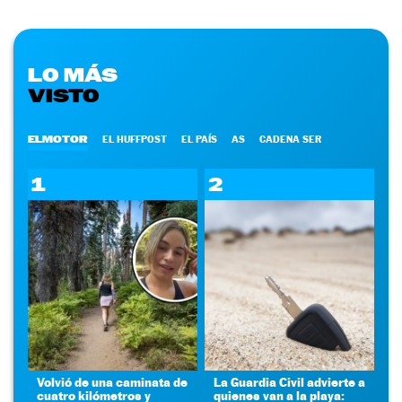
LO MÁS
VISTO
ELMOTOR
EL HUFFPOST
EL PAÍS
AS
CADENA SER
1
2
Volvió de una caminata de
La Guardia Civil advierte a
cuatro kilómetros y
quienes van a la playa: