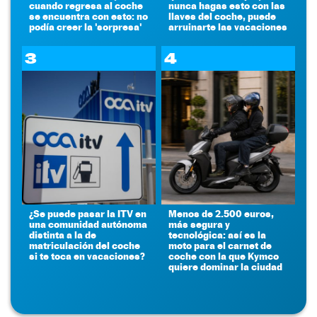
cuando regresa al coche
nunca hagas esto con las
se encuentra con esto: no
llaves del coche, puede
podía creer la 'sorpresa'
arruinarte las vacaciones
3
4
¿Se puede pasar la ITV en
Menos de 2.500 euros,
una comunidad autónoma
más segura y
distinta a la de
tecnológica: así es la
matriculación del coche
moto para el carnet de
si te toca en vacaciones?
coche con la que Kymco
quiere dominar la ciudad