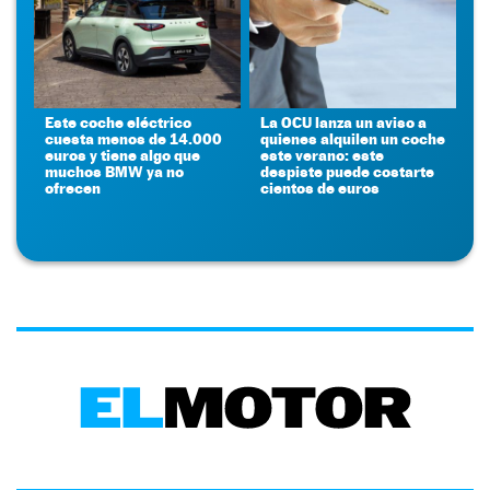
Este coche eléctrico
La OCU lanza un aviso a
cuesta menos de 14.000
quienes alquilen un coche
euros y tiene algo que
este verano: este
muchos BMW ya no
despiste puede costarte
ofrecen
cientos de euros