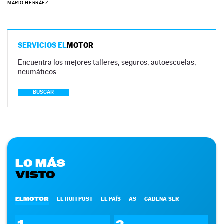
MARIO HERRÁEZ
SERVICIOS EL
MOTOR
Encuentra los mejores talleres, seguros, autoescuelas,
neumáticos…
BUSCAR
LO MÁS
VISTO
ELMOTOR
EL HUFFPOST
EL PAÍS
AS
CADENA SER