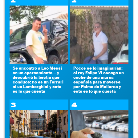
1
2
Se encontró a Leo Messi
Pocos se lo imaginarían:
en un aparcamiento... y
el rey Felipe VI escoge un
descubrió la bestia que
coche de una marca
conduce: no es un Ferrari
española para moverse
ni un Lamborghini y esto
por Palma de Mallorca y
es lo que cuesta
esto es lo que cuesta
3
4