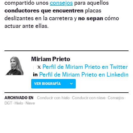
compartido unos
consejos
para aquellos
conductores que encuentren
placas
deslizantes en la carretera y
no sepan
cómo
actuar ante ellas.
Miriam Prieto
Perfil de Miriam Prieto en Twitter
Perfil de Miriam Prieto en Linkedin
VER BIOGRAFÍA
ARCHIVADO EN
Conducir con hielo
·
Conducir con nieve
·
Consejos
·
DGT
·
Hielo
·
Nieve