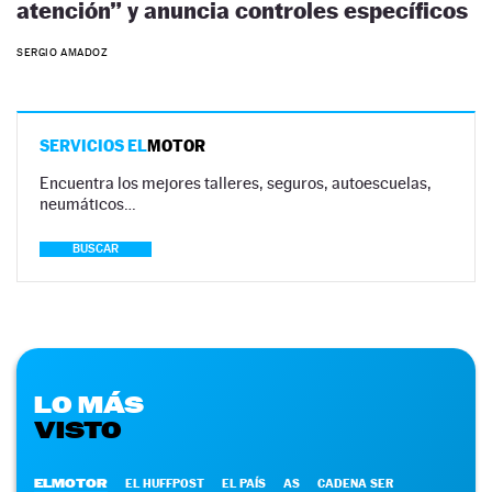
atención” y anuncia controles específicos
SERGIO AMADOZ
SERVICIOS EL
MOTOR
Encuentra los mejores talleres, seguros, autoescuelas,
neumáticos…
BUSCAR
LO MÁS
VISTO
ELMOTOR
EL HUFFPOST
EL PAÍS
AS
CADENA SER