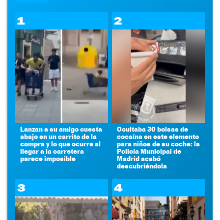
1
2
Lanzan a su amigo cuesta
Ocultaba 30 bolsas de
abajo en un carrito de la
cocaína en este elemento
compra y lo que ocurre al
para niños de su coche: la
llegar a la carretera
Policía Municipal de
parece imposible
Madrid acabó
descubriéndola
3
4