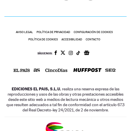
AVISO LEGAL
POLÍTICA DE PRIVACIDAD
CONFIGURACIÓN DE COOKIES
POLÍTICA DE COOKIES
ACCESIBILIDAD
CONTACTO
SÍGUENOS:
EDICIONES EL PAIS, S.L.U.
realiza una reserva expresa de las
reproducciones y usos de las obras y otras prestaciones accesibles
desde este sitio web a medios de lectura mecánica u otros medios
que resulten adecuados a tal fin de conformidad con el artículo 67.3
del Real Decreto-ley 24/2021, de 2 de noviembre.