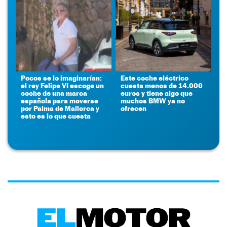
Pocos se lo imaginarían:
Este coche eléctrico
el rey Felipe VI escoge un
cuesta menos de 14.000
coche de una marca
euros y tiene algo que
española para moverse
muchos BMW ya no
por Palma de Mallorca y
ofrecen
esto es lo que cuesta