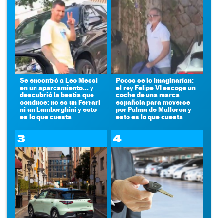
Se encontró a Leo Messi
Pocos se lo imaginarían:
en un aparcamiento... y
el rey Felipe VI escoge un
descubrió la bestia que
coche de una marca
conduce: no es un Ferrari
española para moverse
ni un Lamborghini y esto
por Palma de Mallorca y
es lo que cuesta
esto es lo que cuesta
3
4