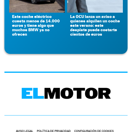
Este coche eléctrico
La OCU lanza un aviso a
cuesta menos de 14.000
quienes alquilen un coche
euros y tiene algo que
este verano: este
muchos BMW ya no
despiste puede costarte
ofrecen
cientos de euros
AVISO LEGAL
POLÍTICA DE PRIVACIDAD
CONFIGURACIÓN DE COOKIES