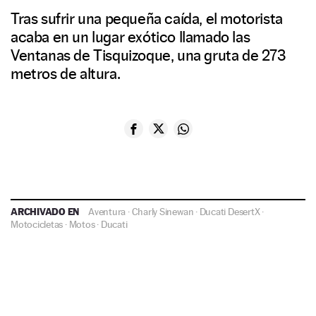
Tras sufrir una pequeña caída, el motorista
acaba en un lugar exótico llamado las
Ventanas de Tisquizoque, una gruta de 273
metros de altura.
ARCHIVADO EN
Aventura
·
Charly Sinewan
·
Ducati DesertX
·
Motocicletas
·
Motos
·
Ducati