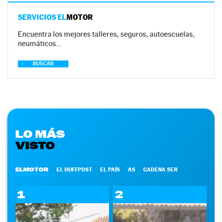
SERVICIOS EL
MOTOR
Encuentra los mejores talleres, seguros, autoescuelas,
neumáticos…
BUSCAR
LO MÁS
VISTO
ELMOTOR
EL HUFFPOST
EL PAÍS
AS
CADENA SER
1
2